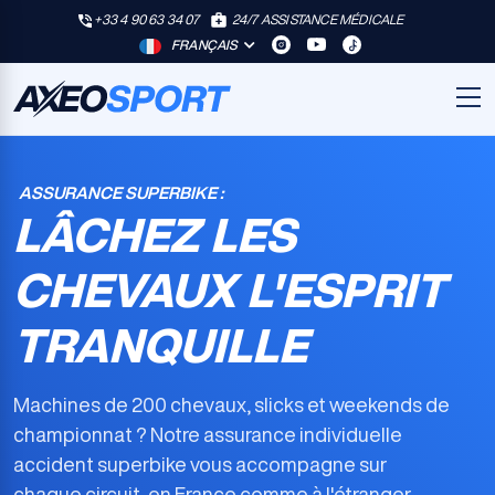
+33 4 90 63 34 07
24/7 ASSISTANCE MÉDICALE
FRANÇAIS
ASSURANCE SUPERBIKE :
LÂCHEZ LES
CHEVAUX L'ESPRIT
TRANQUILLE
Machines de 200 chevaux, slicks et weekends de
championnat ? Notre
assurance individuelle
accident superbike
vous accompagne sur
chaque circuit, en France comme à l'étranger,