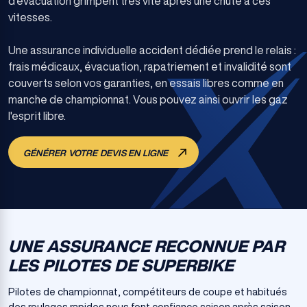
d'évacuation grimpent très vite après une chute à ces
vitesses.
Une assurance individuelle accident dédiée prend le relais :
frais médicaux, évacuation, rapatriement et invalidité sont
couverts selon vos garanties, en essais libres comme en
manche de championnat. Vous pouvez ainsi ouvrir les gaz
l'esprit libre.
GÉNÉRER VOTRE DEVIS EN LIGNE
UNE ASSURANCE RECONNUE PAR
LES PILOTES DE SUPERBIKE
Pilotes de championnat, compétiteurs de coupe et habitués
des roulages rapides nous font confiance saison après saison,