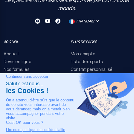
Le spécialiste de l'assurance sportive, partout dans le
monde.
FRANÇAIS
ACCUEIL
PLUS DE PAGES
Accueil
Mon compte
Devis en ligne
Liste des sports
Nos formules
Contrat personnalisé
FAQ
Conditions générales
Nous contacter
Risques événementiels
Mentions légales
NOTRE CONTACT
+33 4 90 63 34 07
24/7 Assistance médicale