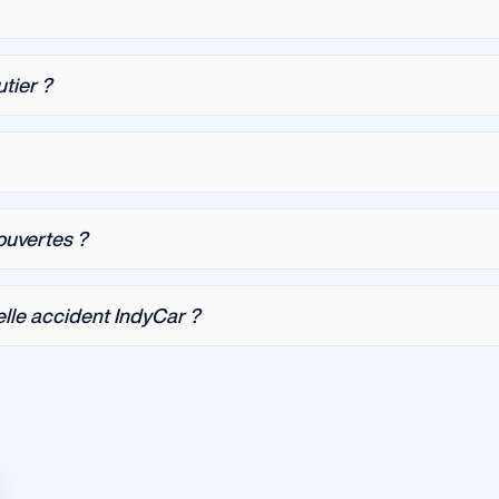
utier ?
ouvertes ?
lle accident IndyCar ?