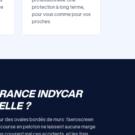
re
protection à long terme,
pour vous comme pour vos
proches.
URANCE INDYCAR
ELLE ?
sur des ovales bordés de murs : l'aeroscreen
 course en peloton ne laissent aucune marge
es couvrent mal ces accidents, et les frais