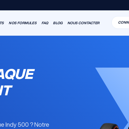
CONN
TS
NOS FORMULES
FAQ
BLOG
NOUS CONTACTER
AQUE
IT
que Indy 500 ? Notre