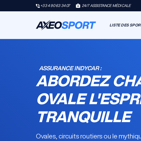
+33 4 90 63 34 07
24/7 ASSISTANCE MÉDICALE
LISTE DES SPOR
ASSURANCE INDYCAR :
ABORDEZ CH
OVALE L'ESPR
TRANQUILLE
Ovales, circuits routiers ou le mythi