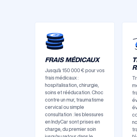
FRAIS MÉDICAUX
T
R
Jusqu'à 150 000 € pour vos
frais médicaux :
Tr
hospitalisation, chirurgie,
mé
soins et rééducation. Choc
fr
contre un mur, traumatisme
év
cervical ou simple
év
consultation : les blessures
co
en IndyCar sont prises en
no
charge, du premier soin
tr
jusqu'au retour dans le
l'