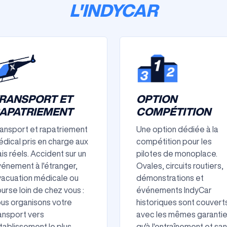
L'INDYCAR
RANSPORT ET
OPTION
APATRIEMENT
COMPÉTITION
ansport et rapatriement
Une option dédiée à la
dical pris en charge aux
compétition pour les
ais réels. Accident sur un
pilotes de monoplace.
énement à l'étranger,
Ovales, circuits routiers,
acuation médicale ou
démonstrations et
urse loin de chez vous :
événements IndyCar
us organisons votre
historiques sont couvert
ansport vers
avec les mêmes garanti
établissement le plus
qu'à l'entraînement et sa