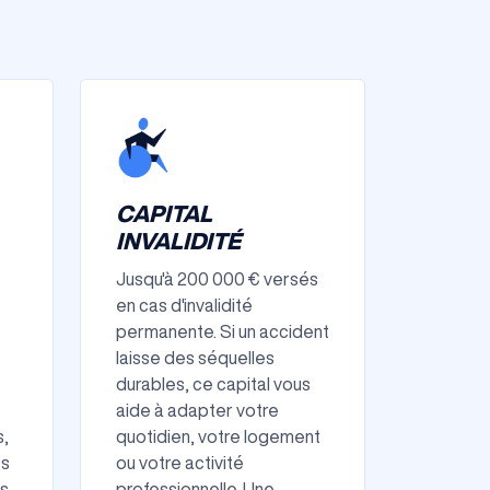
CAPITAL
INVALIDITÉ
Jusqu'à 200 000 € versés
en cas d'invalidité
permanente. Si un accident
laisse des séquelles
durables, ce capital vous
aide à adapter votre
s,
quotidien, votre logement
es
ou votre activité
ns
professionnelle. Une