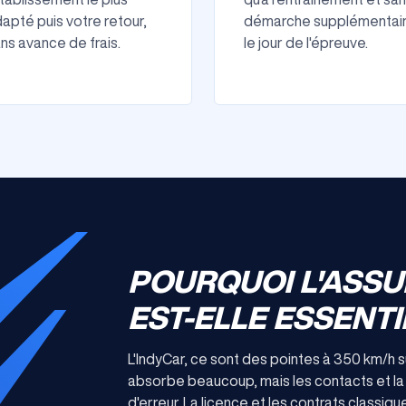
apté puis votre retour,
démarche supplémentai
ns avance de frais.
le jour de l'épreuve.
POURQUOI L'ASS
EST-ELLE ESSENTI
L'IndyCar, ce sont des pointes à 350 km/h 
absorbe beaucoup, mais les contacts et la
d'erreur. La licence et les contrats classiqu