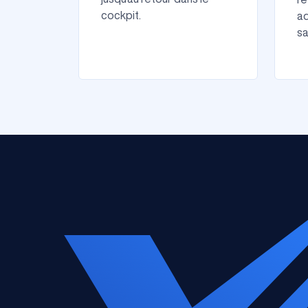
cockpit.
ad
sa