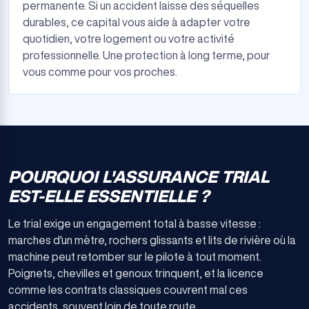
permanente. Si un accident laisse des séquelles
durables, ce capital vous aide à adapter votre
quotidien, votre logement ou votre activité
professionnelle. Une protection à long terme, pour
vous comme pour vos proches.
POURQUOI L'ASSURANCE TRIAL
EST-ELLE ESSENTIELLE ?
Le trial exige un engagement total à basse vitesse :
marches d'un mètre, rochers glissants et lits de rivière où la
machine peut retomber sur le pilote à tout moment.
Poignets, chevilles et genoux trinquent, et la licence
comme les contrats classiques couvrent mal ces
accidents, souvent loin de toute route.