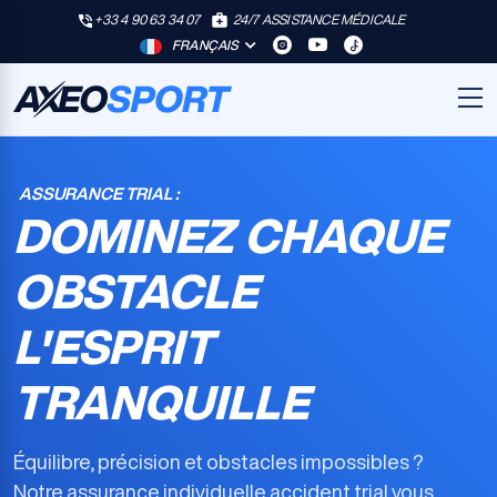
+33 4 90 63 34 07
24/7 ASSISTANCE MÉDICALE
FRANÇAIS
ASSURANCE TRIAL :
DOMINEZ CHAQUE
OBSTACLE
L'ESPRIT
TRANQUILLE
Équilibre, précision et obstacles impossibles ?
Notre
assurance individuelle accident trial
vous