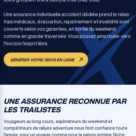
Une assurance individuelle accident dédiée prend le relais :
frais médicaux, évacuation, rapatriement et invalidité sont
couverts selon vos garanties, en sortie du weekend
comme en grande traversée. Vous pouvez ainsi rouler vers
l'horizon l'esprit libre.
GÉNÉRER VOTRE DEVIS EN LIGNE
UNE ASSURANCE RECONNUE PAR
LES TRAILISTES
Voyageurs au long cours, explorateurs du weekend et
compétiteurs de rallyes adventure nous font confiance toute
l'année, pour un voyage comme pour la saison entière. Notre