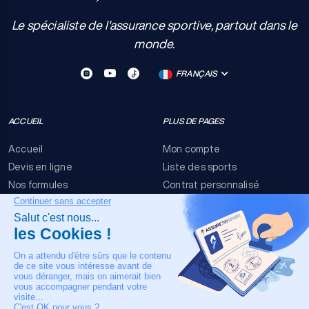
Le spécialiste de l'assurance sportive, partout dans le
monde.
FRANÇAIS
ACCUEIL
PLUS DE PAGES
Accueil
Mon compte
Devis en ligne
Liste des sports
Nos formules
Contrat personnalisé
FAQ
Conditions générales
Nous contacter
Risques événementiels
Mentions légales
NOTRE CONTACT
+33 4 90 63 34 07