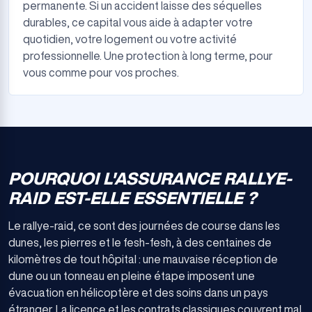
permanente. Si un accident laisse des séquelles
durables, ce capital vous aide à adapter votre
quotidien, votre logement ou votre activité
professionnelle. Une protection à long terme, pour
vous comme pour vos proches.
POURQUOI L'ASSURANCE RALLYE-
RAID EST-ELLE ESSENTIELLE ?
Le rallye-raid, ce sont des journées de course dans les
dunes, les pierres et le fesh-fesh, à des centaines de
kilomètres de tout hôpital : une mauvaise réception de
dune ou un tonneau en pleine étape imposent une
évacuation en hélicoptère et des soins dans un pays
étranger. La licence et les contrats classiques couvrent mal