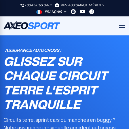
+33 4 90 63 34 07
24/7 ASSISTANCE MÉDICALE
FRANÇAIS
ASSURANCE AUTOCROSS :
GLISSEZ SUR
CHAQUE CIRCUIT
TERRE L'ESPRIT
TRANQUILLE
Circuits terre, sprint cars ou manches en buggy ?
Notre
assurance individuelle accident autocross