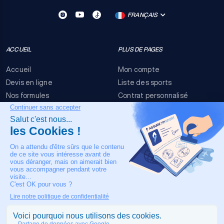
FRANÇAIS
ACCUEIL
PLUS DE PAGES
Accueil
Mon compte
Devis en ligne
Liste des sports
Nos formules
Contrat personnalisé
FAQ
Conditions générales
Nous contacter
Risques événementiels
Mentions légales
NOTRE CONTACT
+33 4 90 63 34 07
24/7 Assistance médicale