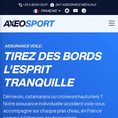
+33 4 90 63 34 07
24/7 ASSISTANCE MÉDICALE
FRANÇAIS
ASSURANCE VOILE :
TIREZ DES BORDS
L'ESPRIT
TRANQUILLE
Dériveurs, catamarans ou croiseurs hauturiers ?
Notre
assurance individuelle accident voile
vous
accompagne sur chaque plan d'eau, en France
comme à l'étranger, toute la saison.