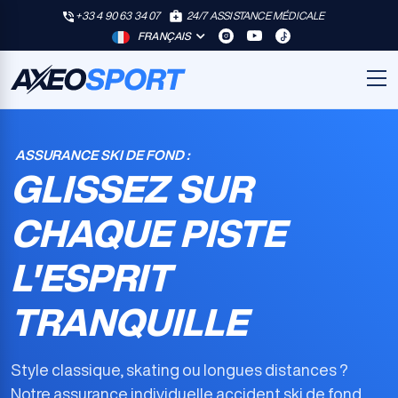
+33 4 90 63 34 07
24/7 ASSISTANCE MÉDICALE
FRANÇAIS
ASSURANCE SKI DE FOND :
GLISSEZ SUR
CHAQUE PISTE
L'ESPRIT
TRANQUILLE
Style classique, skating ou longues distances ?
Notre
assurance individuelle accident ski de fond