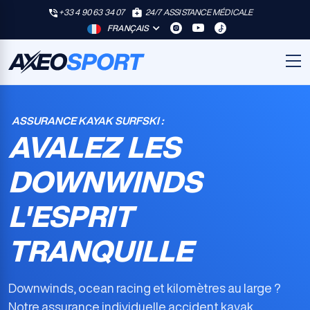
+33 4 90 63 34 07
24/7 ASSISTANCE MÉDICALE
FRANÇAIS
ASSURANCE KAYAK SURFSKI :
AVALEZ LES
DOWNWINDS
L'ESPRIT
TRANQUILLE
Downwinds, ocean racing et kilomètres au large ?
Notre
assurance individuelle accident kayak