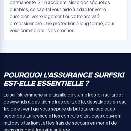
permanente. Si un accident laisse des séquelles
durables, ce capital vous aide à adapter votre
quotidien, votre logement ou votre activité
professionnelle. Une protection à long terme, pour
vous comme pour vos proches.
POURQUOI L'ASSURANCE SURFSKI
EST-ELLE ESSENTIELLE ?
Le surfski emmène une aiguille de six mètres loin au large :
downwinds à des kilomètres de la côte, dessalages en eau
froide et vent qui vous sépare du bateau en quelques
secondes. La licence et les contrats classiques couvrent
mal ces situations, et les frais de secours en mer et de
soins grimpent très vite au large.