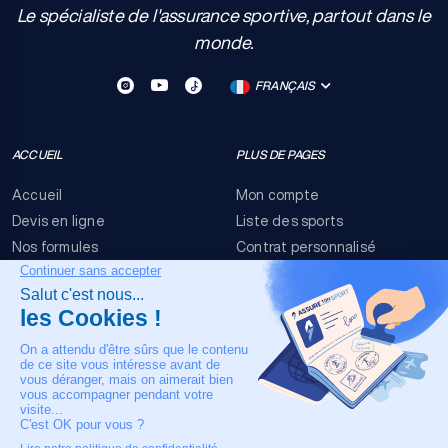
Le spécialiste de l'assurance sportive, partout dans le
monde.
FRANÇAIS
ACCUEIL
PLUS DE PAGES
Accueil
Mon compte
Devis en ligne
Liste des sports
Nos formules
Contrat personnalisé
FAQ
Conditions générales
Nous contacter
Risques événementiels
Mentions légales
NOTRE CONTACT
+33 4 90 63 34 07