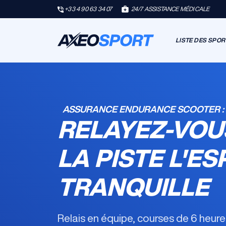
+33 4 90 63 34 07
24/7 ASSISTANCE MÉDICALE
LISTE DES SPOR
ASSURANCE ENDURANCE SCOOTER :
RELAYEZ-VOU
LA PISTE L'ES
TRANQUILLE
Relais en équipe, courses de 6 heur