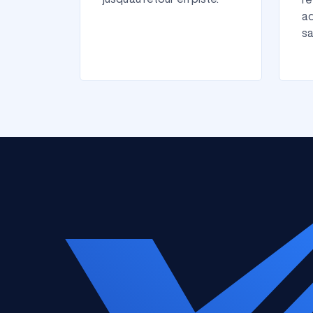
ad
sa