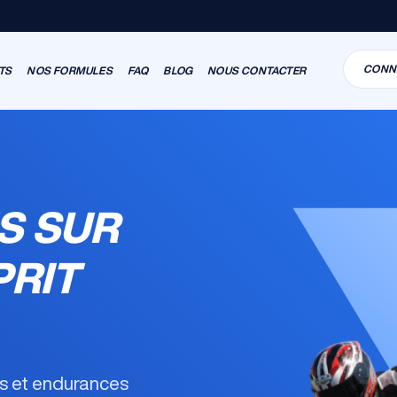
CONN
TS
NOS FORMULES
FAQ
BLOG
NOUS CONTACTER
S SUR
PRIT
es et endurances