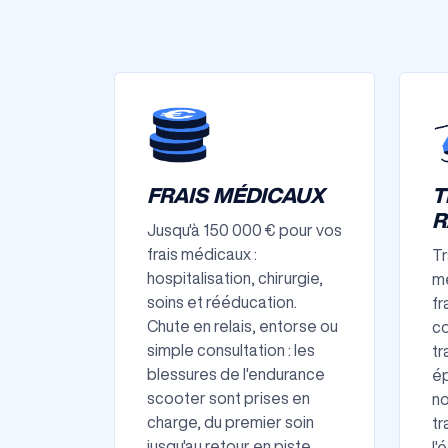
FRAIS MÉDICAUX
T
R
Jusqu'à 150 000 € pour vos
frais médicaux :
Tr
hospitalisation, chirurgie,
mé
soins et rééducation.
fr
Chute en relais, entorse ou
co
simple consultation : les
tr
blessures de l'endurance
ép
scooter sont prises en
no
charge, du premier soin
tr
jusqu'au retour en piste.
l'