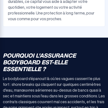
durables, ce capital vous aide à adapter votre
quotidien, votre logement ou votre activité
professionnelle. Une protection à long terme, pour
vous comme pour vos proches.
POURQUOI L'ASSURANCE
BODYBOARD EST-ELLE
ESSENTIELLE ?
Le bodyboard s'épanouit là où les vagues cassent le plus
fort : shore breaks qui claquent sur quelques centimètres
d'eau, manœuvres aériennes au-dessus de bancs quasi à
sec et maintiens sous l'eau dans les grosses conditions. Les
contrats classiques couvrent mal ces accidents, et les frais
de soins grimpent vite après un impact, surtout en trip à