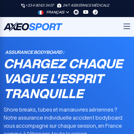
+33 4 90 63 34 07
24/7 ASSISTANCE MÉDICALE
FRANÇAIS
ASSURANCE BODYBOARD :
CHARGEZ CHAQUE
VAGUE L'ESPRIT
TRANQUILLE
Shore breaks, tubes et manœuvres aériennes ?
Notre
assurance individuelle accident bodyboard
vous accompagne sur chaque session, en France
comme à l'étranger, toute la saison.