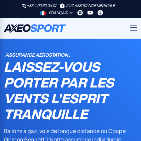
+33 4 90 63 34 07
24/7 ASSISTANCE MÉDICALE
FRANÇAIS
ASSURANCE AÉROSTATION :
LAISSEZ-VOUS
PORTER PAR LES
VENTS L'ESPRIT
TRANQUILLE
Ballons à gaz, vols de longue distance ou Coupe
Gordon Bennett ? Notre
assurance individuelle