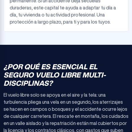
permanente. Si un accidente deja secuelas
duraderas, este capital te ayuda a adaptar tu día a
día, tu vivienda o tu actividad profesional. Una
protección a largo plazo, para ti y para los tuyos.
¿POR QUÉ ES ESENCIAL EL
SEGURO VUELO LIBRE MULTI-
DISCIPLINAS?
El vuelo libre solo se apoya en el aire y la tela: una
turbulencia pliega una vela en un segundo, los aterrizajes
se hacen en campos o bosques y el accidente ocurre lejos
de cualquier carretera. El rescate en montaña, los cuidados
en un valle aislado y la repatriación están mal cubiertos por
la licencia y los contratos clásicos, con gastos que suben