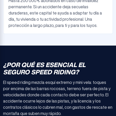
Hasta 200 000 € abonados en caso de invalidez
permanente. Si un accidente deja secuelas
duraderas, este capital te ayuda a adaptar tu día a
día, tu vivienda o tu actividad profesional. Una
protección a largo plazo, para ti y para los tuyos.
¿POR QUÉ ES ESENCIAL EL
SEGURO SPEED RIDING?
El speed riding mezcla esquí extremo y mini vela: toques
por encima de las barras rocosas, terreno fuera de pista y
velocidades donde cada contacto debe ser perfecto. El
accidente ocurre lejos de las pistas, y la licencia y los
contratos clásicos lo cubren mal, con gastos de rescate en
montaña que suben muy rápido.