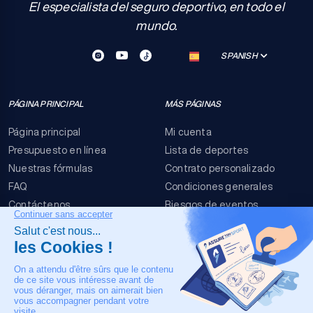
El especialista del seguro deportivo, en todo el
mundo.
SPANISH
PÁGINA PRINCIPAL
MÁS PÁGINAS
Página principal
Mi cuenta
Presupuesto en línea
Lista de deportes
Nuestras fórmulas
Contrato personalizado
FAQ
Condiciones generales
Contáctenos
Riesgos de eventos
Menciones legales
NUESTRO CONTACTO
+33 4 90 63 34 07