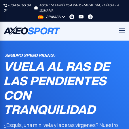
+33 4 90 63 34
ASISTENCIA MÉDICA 24 HORAS AL DÍA, 7 DÍAS A LA
07
SEMANA
SPANISH
SEGURO SPEED RIDING :
VUELA AL RAS DE
LAS PENDIENTES
CON
TRANQUILIDAD
¿Esquís, una mini vela y laderas vírgenes? Nuestro