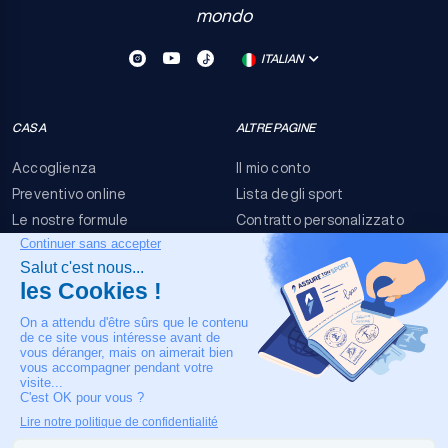
mondo
ITALIAN
CASA
ALTRE PAGINE
Accoglienza
Il mio conto
Preventivo online
Lista degli sport
Le nostre formule
Contratto personalizzato
FAQ
Termini e condizioni
Contatti
Rischi dell'evento
Nota legale
IL NOSTRO CONTATTO
+33 4 90 63 34 07
Assistenza medica 24/7