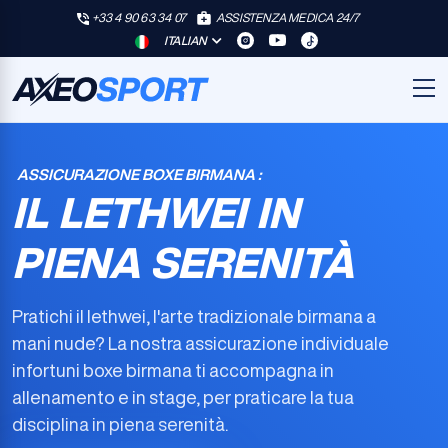
+33 4 90 63 34 07
ASSISTENZA MEDICA 24/7
ITALIAN
ASSICURAZIONE BOXE BIRMANA :
IL LETHWEI IN
PIENA SERENITÀ
Pratichi il lethwei, l'arte tradizionale birmana a
mani nude? La nostra
assicurazione individuale
infortuni boxe birmana
ti accompagna in
allenamento e in stage, per praticare la tua
disciplina in piena serenità.