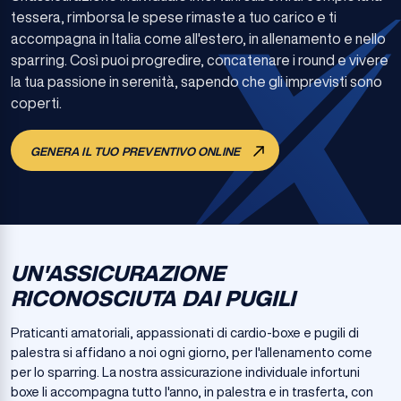
tessera, rimborsa le spese rimaste a tuo carico e ti
accompagna in Italia come all'estero, in allenamento e nello
sparring. Così puoi progredire, concatenare i round e vivere
la tua passione in serenità, sapendo che gli imprevisti sono
coperti.
GENERA IL TUO PREVENTIVO ONLINE
UN'ASSICURAZIONE
RICONOSCIUTA DAI PUGILI
Praticanti amatoriali, appassionati di cardio-boxe e pugili di
palestra si affidano a noi ogni giorno, per l'allenamento come
per lo sparring. La nostra assicurazione individuale infortuni
boxe li accompagna tutto l'anno, in palestra e in trasferta, con