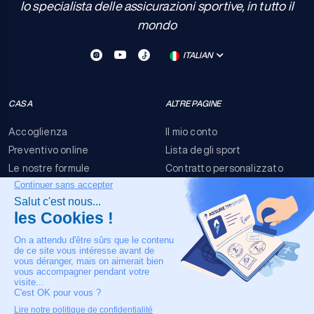
Io specialista delle assicurazioni sportive, in tutto il
mondo
ITALIAN
CASA
ALTRE PAGINE
Accoglienza
Il mio conto
Preventivo online
Lista degli sport
Le nostre formule
Contratto personalizzato
FAQ
Termini e condizioni
Contatti
Rischi dell'evento
Nota legale
IL NOSTRO CONTATTO
+33 4 90 63 34 07