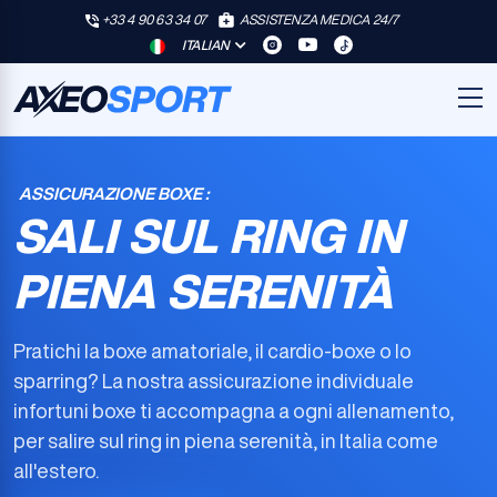
+33 4 90 63 34 07
ASSISTENZA MEDICA 24/7
ITALIAN
ASSICURAZIONE BOXE :
SALI SUL RING IN
PIENA SERENITÀ
Pratichi la boxe amatoriale, il cardio-boxe o lo
sparring? La nostra
assicurazione individuale
infortuni boxe
ti accompagna a ogni allenamento,
per salire sul ring in piena serenità, in Italia come
all'estero.