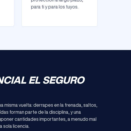
para ti y para los tuyos.
NCIAL EL SEGURO
na misma vuelta: derrapes en la frenada, saltos,
as forman parte de la disciplina, y una
 suponer cantidades importantes, a menudo mal
 sola licencia.