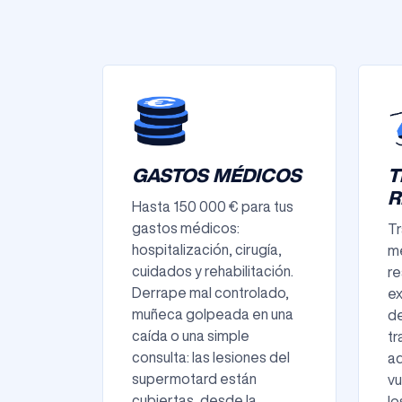
GASTOS MÉDICOS
T
R
Hasta 150 000 € para tus
gastos médicos:
Tr
hospitalización, cirugía,
mé
cuidados y rehabilitación.
re
Derrape mal controlado,
ex
muñeca golpeada en una
de
caída o una simple
tr
consulta: las lesiones del
a
supermotard están
vu
cubiertas, desde la
lo