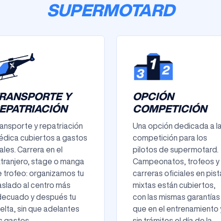
SUPERMOTARD
RANSPORTE Y
OPCIÓN
EPATRIACIÓN
COMPETICIÓN
ansporte y repatriación
Una opción dedicada a l
dica cubiertos a gastos
competición para los
ales. Carrera en el
pilotos de supermotard.
tranjero, stage o manga
Campeonatos, trofeos y
 trofeo: organizamos tu
carreras oficiales en pis
aslado al centro más
mixtas están cubiertos,
decuado y después tu
con las mismas garantías
elta, sin que adelantes
que en el entrenamiento 
s gastos.
sin trámites el día de la