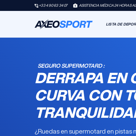
+33 4 90 63 34 07
ASISTENCIA MÉDICA 24 HORAS AL 
LISTA DE DEPO
SEGURO SUPERMOTARD :
DERRAPA EN 
CURVA CON T
TRANQUILIDA
¿Ruedas en supermotard en pistas m