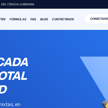
DÍA, 7 DÍAS A LA SEMANA
CONECTARS
RTES
FÓRMULAS
FAQ
BLOG
CONTÁCTENOS
CADA
OTAL
D
ixtas, en