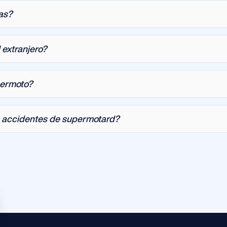
as?
 extranjero?
permoto?
e accidentes de supermotard?