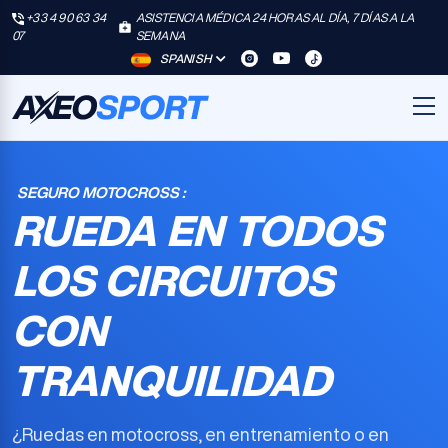
+33 4 90 63 34
ASISTENCIA MÉDICA 24 HORAS AL DÍA, 7 DÍAS A LA
07
SEMANA
SPANISH
SEGURO MOTOCROSS :
RUEDA EN TODOS
LOS CIRCUITOS
CON
TRANQUILIDAD
¿Ruedas en motocross, en entrenamiento o en