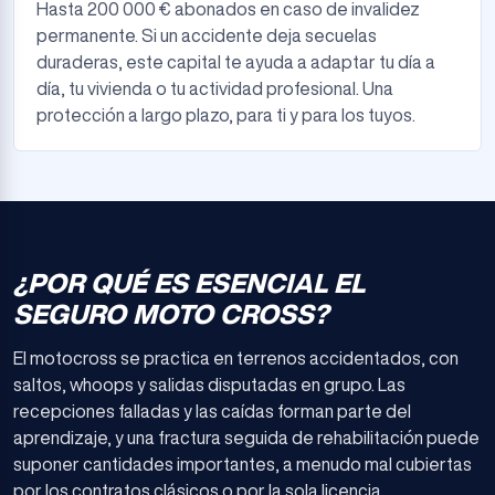
Hasta 200 000 € abonados en caso de invalidez
permanente. Si un accidente deja secuelas
duraderas, este capital te ayuda a adaptar tu día a
día, tu vivienda o tu actividad profesional. Una
protección a largo plazo, para ti y para los tuyos.
¿POR QUÉ ES ESENCIAL EL
SEGURO MOTO CROSS?
El motocross se practica en terrenos accidentados, con
saltos, whoops y salidas disputadas en grupo. Las
recepciones falladas y las caídas forman parte del
aprendizaje, y una fractura seguida de rehabilitación puede
suponer cantidades importantes, a menudo mal cubiertas
por los contratos clásicos o por la sola licencia.