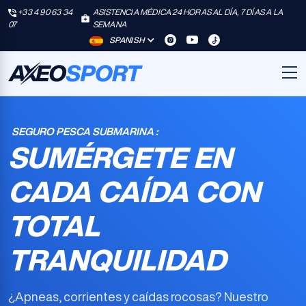
+33 4 90 63 34
ASISTENCIA MÉDICA 24 HORAS AL DÍA, 7 DÍAS A LA
07
SEMANA
SPANISH
SEGURO PESCA SUBMARINA :
SUMÉRGETE EN
CADA CAÍDA CON
TOTAL
TRANQUILIDAD
¿Apneas, corrientes y caídas rocosas? Nuestro