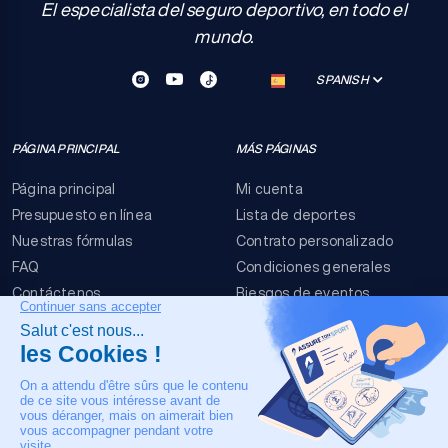
El especialista del seguro deportivo, en todo el
mundo.
SPANISH
PÁGINA PRINCIPAL
MÁS PÁGINAS
Página principal
Mi cuenta
Presupuesto en línea
Lista de deportes
Nuestras fórmulas
Contrato personalizado
FAQ
Condiciones generales
Contáctenos
Riesgos de eventos
Menciones legales
NUESTRO CONTACTO
+33 4 90 63 34 07