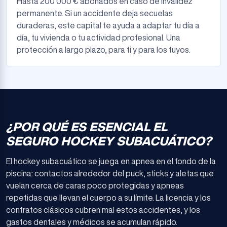
Hasta 200 000 € abonados en caso de invalidez
permanente. Si un accidente deja secuelas
duraderas, este capital te ayuda a adaptar tu día a
día, tu vivienda o tu actividad profesional. Una
protección a largo plazo, para ti y para los tuyos.
¿POR QUÉ ES ESENCIAL EL
SEGURO HOCKEY SUBACUÁTICO?
El hockey subacuático se juega en apnea en el fondo de la
piscina: contactos alrededor del puck, sticks y aletas que
vuelan cerca de caras poco protegidas y apneas
repetidas que llevan el cuerpo a su límite. La licencia y los
contratos clásicos cubren mal estos accidentes, y los
gastos dentales y médicos se acumulan rápido.