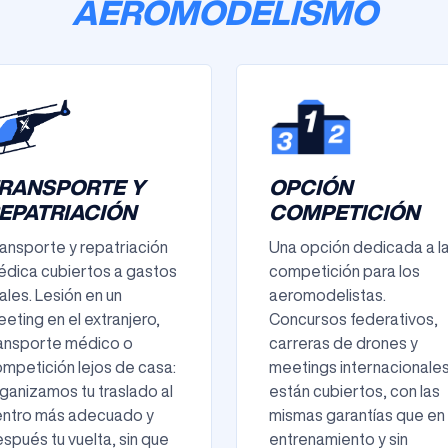
AEROMODELISMO
RANSPORTE Y
OPCIÓN
EPATRIACIÓN
COMPETICIÓN
ansporte y repatriación
Una opción dedicada a l
dica cubiertos a gastos
competición para los
ales. Lesión en un
aeromodelistas.
eting en el extranjero,
Concursos federativos,
ansporte médico o
carreras de drones y
mpetición lejos de casa:
meetings internacionale
ganizamos tu traslado al
están cubiertos, con las
entro más adecuado y
mismas garantías que en 
spués tu vuelta, sin que
entrenamiento y sin