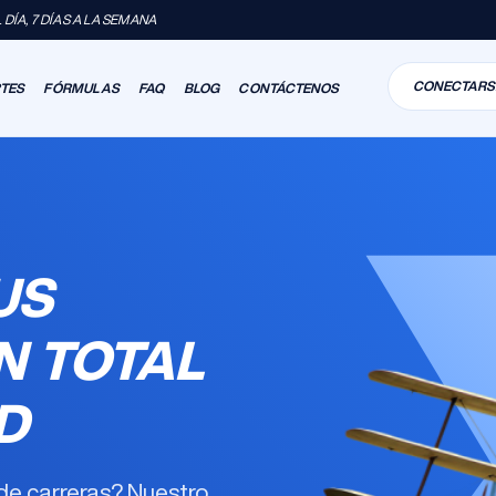
DÍA, 7 DÍAS A LA SEMANA
CONECTARS
RTES
FÓRMULAS
FAQ
BLOG
CONTÁCTENOS
US
N TOTAL
D
de carreras? Nuestro