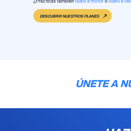
¿Practicas también
vuelo a motor
o
vuelo a vel
DESCUBRIR NUESTROS PLANES
ÚNETE A N