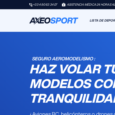
+33 4 90 63 34 07
ASISTENCIA MÉDICA 24 HORAS AL 
LISTA DE DEPO
SEGURO AEROMODELISMO :
HAZ VOLAR T
MODELOS CO
TRANQUILIDA
¿Aviones RC, helicópteros o drones 