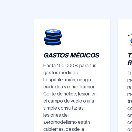
GASTOS MÉDICOS
T
R
Hasta 150 000 € para tus
gastos médicos:
Tr
hospitalización, cirugía,
mé
cuidados y rehabilitación.
re
Corte de hélice, lesión en
me
el campo de vuelo o una
tr
simple consulta: las
co
lesiones del
or
aeromodelismo están
c
cubiertas, desde la
de