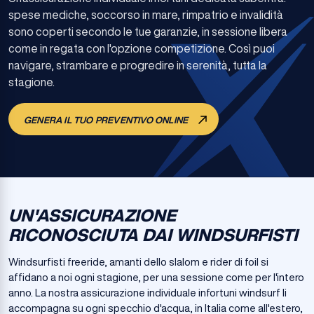
spese mediche, soccorso in mare, rimpatrio e invalidità
sono coperti secondo le tue garanzie, in sessione libera
come in regata con l'opzione competizione. Così puoi
navigare, strambare e progredire in serenità, tutta la
stagione.
GENERA IL TUO PREVENTIVO ONLINE
UN'ASSICURAZIONE
RICONOSCIUTA DAI WINDSURFISTI
Windsurfisti freeride, amanti dello slalom e rider di foil si
affidano a noi ogni stagione, per una sessione come per l'intero
anno. La nostra assicurazione individuale infortuni windsurf li
accompagna su ogni specchio d'acqua, in Italia come all'estero,