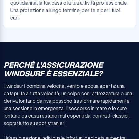
quotidianità, la tua casa o la tua attività professionale.
Una protezione a lungo termine, per te e per i tuoi
cari.
PERCHÉ L'ASSICURAZIONE
WINDSURF È ESSENZIALE?
Il windsurf combina velocità, vento e acqua aperta: una
catapulta a tutta velocità, un colpo con l'attrezzatura o una
deriva lontano da riva possono trasformare rapidamente
una sessione in emergenza. Il soccorso in mare e le cure
lontano da casa restano mal coperti dai contratti classici,
soprattutto su spot stranieri.
Un'assicurazione individuale infortuni dedicata subentra: