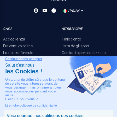
ITALIAN
CASA
ALTRE PAGINE
Accoglienza
Il mio conto
Preventivo online
Lista degli sport
Le nostre formule
Contratto personalizzato
FAQ
Termini e condizioni
Contatti
Rischi dell'evento
Nota legale
IL NOSTRO CONTATTO
+33 4 90 63 34 07
Assistenza medica 24/7