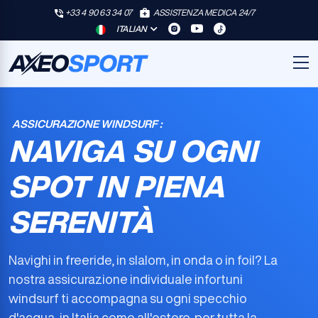
+33 4 90 63 34 07
ASSISTENZA MEDICA 24/7
ITALIAN
ASSICURAZIONE WINDSURF :
NAVIGA SU OGNI
SPOT IN PIENA
SERENITÀ
Navighi in freeride, in slalom, in onda o in foil? La
nostra
assicurazione individuale infortuni
windsurf
ti accompagna su ogni specchio
d'acqua, in Italia come all'estero, per tutta la