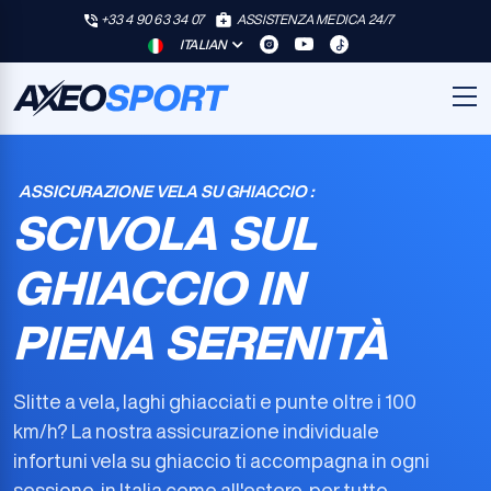
+33 4 90 63 34 07
ASSISTENZA MEDICA 24/7
ITALIAN
ASSICURAZIONE VELA SU GHIACCIO :
SCIVOLA SUL
GHIACCIO IN
PIENA SERENITÀ
Slitte a vela, laghi ghiacciati e punte oltre i 100
km/h? La nostra
assicurazione individuale
infortuni vela su ghiaccio
ti accompagna in ogni
sessione, in Italia come all'estero, per tutto