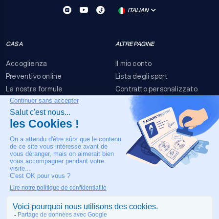
ITALIAN
CASA
ALTRE PAGINE
Accoglienza
Il mio conto
Preventivo online
Lista degli sport
Le nostre formule
Contratto personalizzato
FAQ
Termini e condizioni
Contatti
Rischi dell'evento
Nota legale
IL NOSTRO CONTATTO
+33 4 90 63 34 07
Assistenza medica 24/7