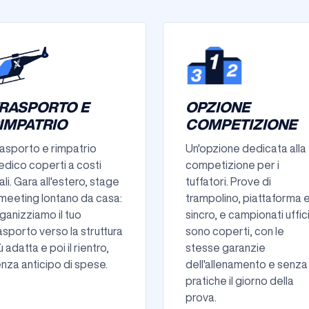
RASPORTO E
OPZIONE
IMPATRIO
COMPETIZIONE
asporto e rimpatrio
Un'opzione dedicata alla
dico coperti a costi
competizione per i
ali. Gara all'estero, stage
tuffatori. Prove di
meeting lontano da casa:
trampolino, piattaforma 
ganizziamo il tuo
sincro, e campionati uffici
asporto verso la struttura
sono coperti, con le
ù adatta e poi il rientro,
stesse garanzie
nza anticipo di spese.
dell'allenamento e senza
pratiche il giorno della
prova.