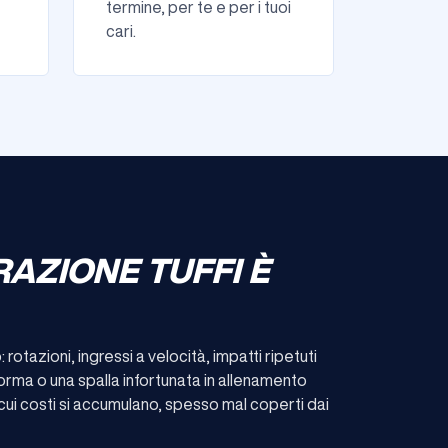
termine, per te e per i tuoi
cari.
RAZIONE TUFFI È
 rotazioni, ingressi a velocità, impatti ripetuti
forma o una spalla infortunata in allenamento
 cui costi si accumulano, spesso mal coperti dai