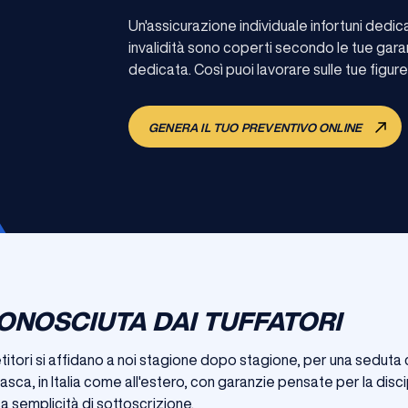
Un'assicurazione individuale infortuni dedi
invalidità sono coperti secondo le tue gara
dedicata. Così puoi lavorare sulle tue figure e
GENERA IL TUO PREVENTIVO ONLINE
ONOSCIUTA DAI TUFFATORI
etitori si affidano a noi stagione dopo stagione, per una seduta 
vasca, in Italia come all'estero, con garanzie pensate per la discip
 semplicità di sottoscrizione.