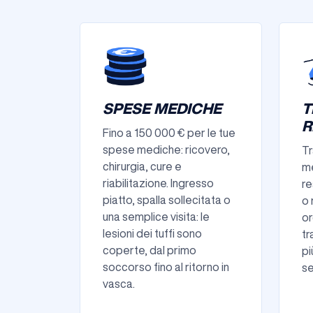
SPESE MEDICHE
T
R
Fino a 150 000 € per le tue
spese mediche: ricovero,
Tr
chirurgia, cure e
me
riabilitazione. Ingresso
re
piatto, spalla sollecitata o
o 
una semplice visita: le
or
lesioni dei tuffi sono
tr
coperte, dal primo
pi
soccorso fino al ritorno in
se
vasca.