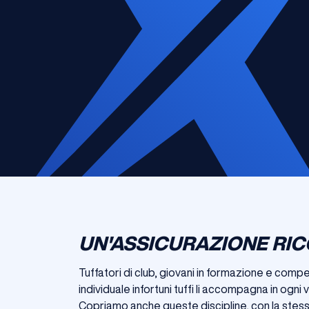
UN'ASSICURAZIONE RIC
Tuffatori di club, giovani in formazione e comp
individuale infortuni tuffi li accompagna in ogni 
Copriamo anche queste discipline, con la stessa