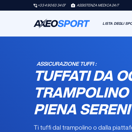
+33 4 90 63 34 07
ASSISTENZA MEDICA 24/7
LISTA DEGLI SP
ASSICURAZIONE TUFFI :
TUFFATI DA O
TRAMPOLINO 
PIENA SERENI
Ti tuffi dal trampolino o dalla piatta