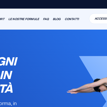
ACCESS
ORT
LE NOSTRE FORMULE
FAQ
BLOG
CONTATTI
GNI
IN
TÀ
forma, in