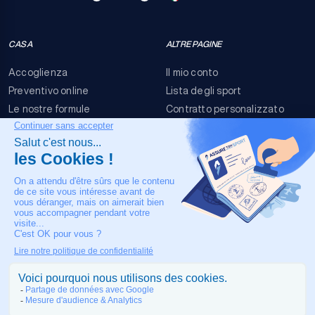
CASA
ALTRE PAGINE
Accoglienza
Il mio conto
Preventivo online
Lista degli sport
Le nostre formule
Contratto personalizzato
FAQ
Termini e condizioni
Contatti
Rischi dell'evento
Nota legale
IL NOSTRO CONTATTO
+33 4 90 63 34 07
Assistenza medica 24/7