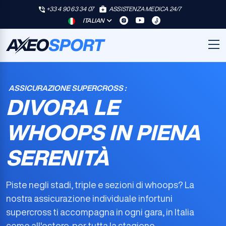
+33 4 90 63 34 07
ASSISTENZA MEDICA 24/7
ITALIAN
ASSICURAZIONE SUPERCROSS :
DIVORA LE
WHOOPS IN PIENA
SERENITÀ
Piste negli stadi, triple e sezioni di whoops? La
nostra
assicurazione individuale infortuni
supercross
ti accompagna in ogni gara, in Italia
come all'estero, per tutta la stagione.