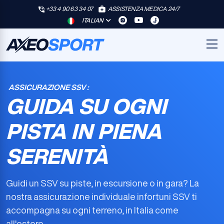
+33 4 90 63 34 07
ASSISTENZA MEDICA 24/7
ITALIAN
ASSICURAZIONE SSV :
GUIDA SU OGNI
PISTA IN PIENA
SERENITÀ
Guidi un SSV su piste, in escursione o in gara? La
nostra
assicurazione individuale infortuni SSV
ti
accompagna su ogni terreno, in Italia come
all'estero.