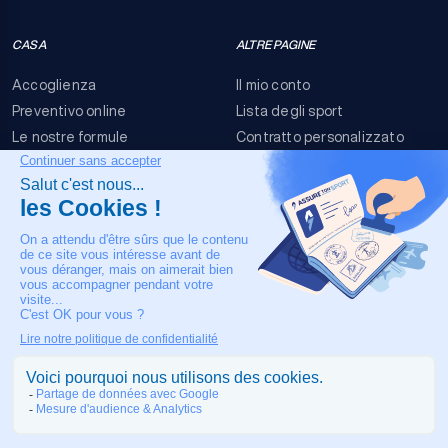
CASA
ALTRE PAGINE
Accoglienza
Il mio conto
Preventivo online
Lista degli sport
Le nostre formule
Contratto personalizzato
FAQ
Termini e condizioni
Contatti
Rischi dell'evento
Nota legale
IL NOSTRO CONTATTO
+33 4 90 63 34 07
Assistenza medica 24/7