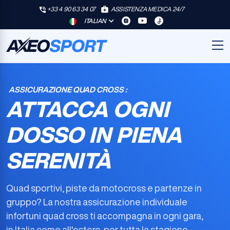
+33 4 90 63 34 07
ASSISTENZA MEDICA 24/7
ITALIAN
ASSICURAZIONE QUAD CROSS :
ATTACCA OGNI
DOSSO IN PIENA
SERENITÀ
Quad sportivi, piste da motocross e partenze in
gruppo? La nostra
assicurazione individuale
infortuni quad cross
ti accompagna in ogni gara,
in Italia come all'estero, per tutta la stagione.