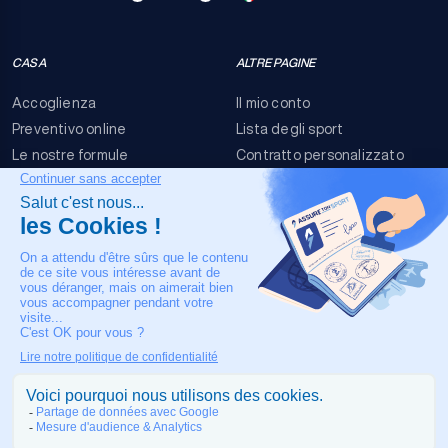
CASA
ALTRE PAGINE
Accoglienza
Il mio conto
Preventivo online
Lista degli sport
Le nostre formule
Contratto personalizzato
FAQ
Termini e condizioni
Contatti
Rischi dell'evento
Nota legale
IL NOSTRO CONTATTO
+33 4 90 63 34 07
Assistenza medica 24/7