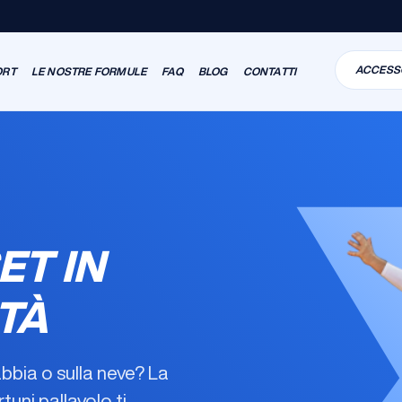
ACCESS
ORT
LE NOSTRE FORMULE
FAQ
BLOG
CONTATTI
ET IN
TÀ
abbia o sulla neve? La
rtuni pallavolo
ti