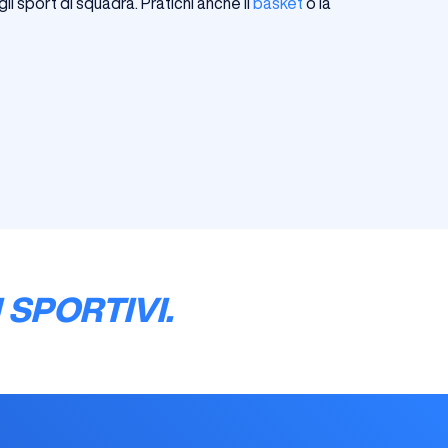
li sport di squadra. Pratichi anche il
basket
o la
 SPORTIVI.