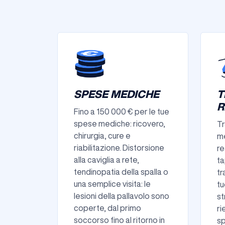
SPESE MEDICHE
T
R
Fino a 150 000 € per le tue
spese mediche: ricovero,
Tr
chirurgia, cure e
me
riabilitazione. Distorsione
re
alla caviglia a rete,
ta
tendinopatia della spalla o
tr
una semplice visita: le
tu
lesioni della pallavolo sono
st
coperte, dal primo
ri
soccorso fino al ritorno in
sp