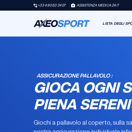
+33 4 90 63 34 07
ASSISTENZA MEDICA 24/7
LISTA DEGLI SP
ASSICURAZIONE PALLAVOLO :
GIOCA OGNI S
PIENA SERENI
Giochi a pallavolo al coperto, sulla s
nostra
assicurazione individuale info