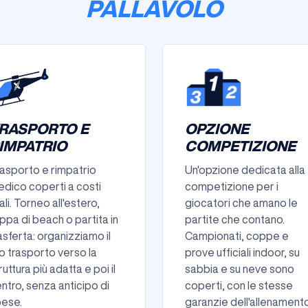
PALLAVOLO
RASPORTO E
OPZIONE
IMPATRIO
COMPETIZIONE
asporto e rimpatrio
Un'opzione dedicata alla
dico coperti a costi
competizione per i
ali. Torneo all'estero,
giocatori che amano le
ppa di beach o partita in
partite che contano.
asferta: organizziamo il
Campionati, coppe e
o trasporto verso la
prove ufficiali indoor, su
ruttura più adatta e poi il
sabbia e su neve sono
entro, senza anticipo di
coperti, con le stesse
ese.
garanzie dell'allenament