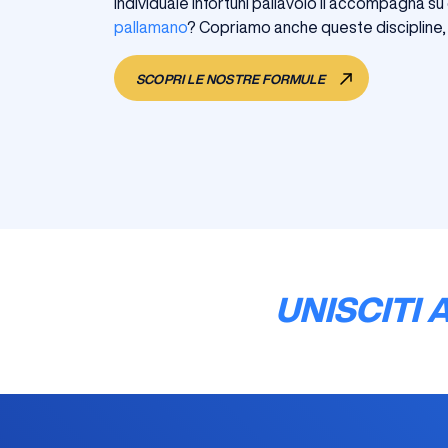
individuale infortuni pallavolo li accompagna su 
pallamano
? Copriamo anche queste discipline, 
SCOPRI LE NOSTRE FORMULE
UNISCITI 