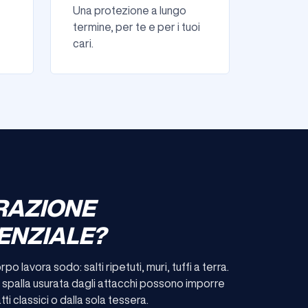
Una protezione a lungo
termine, per te e per i tuoi
cari.
RAZIONE
ENZIALE?
po lavora sodo: salti ripetuti, muri, tuffi a terra.
a spalla usurata dagli attacchi possono imporre
i classici o dalla sola tessera.