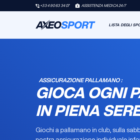
+33 4 90 63 34 07
ASSISTENZA MEDICA 24/7
LISTA DEGLI SP
ASSICURAZIONE PALLAMANO :
GIOCA OGNI P
IN PIENA SER
Giochi a pallamano in club, sulla sabb
nostra
assicurazione individuale inf