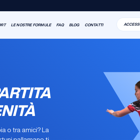
ACCESS
ORT
LE NOSTRE FORMULE
FAQ
BLOG
CONTATTI
ARTITA
ENITÀ
ia o tra amici? La
ortuni pallamano
ti