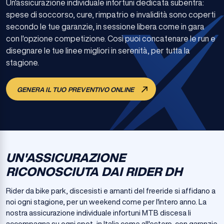
Un'assicurazione individuale infortuni dedicata subentra:
spese di soccorso, cure, rimpatrio e invalidità sono coperti
secondo le tue garanzie, in sessione libera come in gara
con l'opzione competizione. Così puoi concatenare le run e
disegnare le tue linee migliori in serenità, per tutta la
stagione.
GENERA IL TUO PREVENTIVO ONLINE
UN'ASSICURAZIONE
RICONOSCIUTA DAI RIDER DH
Rider da bike park, discesisti e amanti del freeride si affidano a
noi ogni stagione, per un weekend come per l'intero anno. La
nostra assicurazione individuale infortuni MTB discesa li
accompagna su ogni spot, in Italia come all'estero, con garanzie