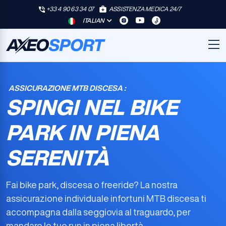
+33 4 90 63 34 07
ASSISTENZA MEDICA 24/7
ITALIAN
ASSICURAZIONE MTB DISCESA :
SPINGI NEL BIKE
PARK IN PIENA
SERENITÀ
Fai bike park, discesa o freeride? La nostra
assicurazione individuale infortuni MTB discesa
ti
accompagna dalla seggiovia al traguardo, per
mandare le tue run in piena libertà.