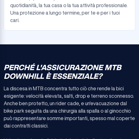
quotidianità, la tua casa o la tua attività professionale.
Una protezione a lungo termine, per te e per i tuoi
cari.
PERCHÉ L'ASSICURAZIONE MTB
DOWNHILL È ESSENZIALE?
La discesa in MTB concentra tutto ciò che rende la bici
esigente: velocità elevata, salti, drop e terreno sconnesso.
Anche ben protetto, un rider cade, e un'evacuazione dal
bike park seguita da una chirurgia alla spalla o al ginocchio
può rappresentare somme importanti, spesso mal coperte
dai contratti classici.