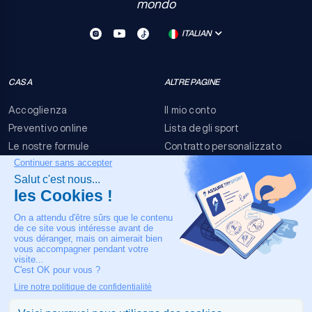
mondo
ITALIAN
CASA
ALTRE PAGINE
Accoglienza
Il mio conto
Preventivo online
Lista degli sport
Le nostre formule
Contratto personalizzato
FAQ
Termini e condizioni
Contatti
Rischi dell'evento
Nota legale
IL NOSTRO CONTATTO
+33 4 90 63 34 07
Assistenza medica 24/7