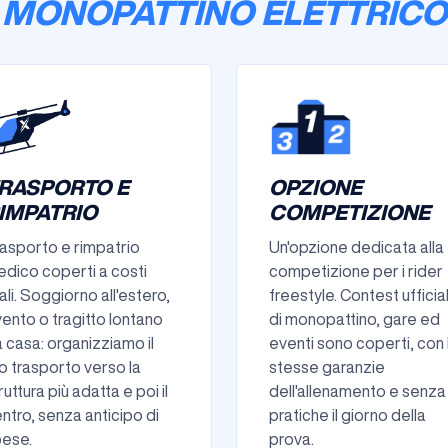
MONOPATTINO ELETTRICO
RASPORTO E
OPZIONE
IMPATRIO
COMPETIZIONE
asporto e rimpatrio
Un'opzione dedicata alla
dico coperti a costi
competizione per i rider
ali. Soggiorno all'estero,
freestyle. Contest ufficial
ento o tragitto lontano
di monopattino, gare ed
 casa: organizziamo il
eventi sono coperti, con 
o trasporto verso la
stesse garanzie
ruttura più adatta e poi il
dell'allenamento e senza
entro, senza anticipo di
pratiche il giorno della
ese.
prova.