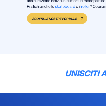
assicurazione individuale infortuni monopattino 
Pratichi anche lo
skateboard
o il
roller
? Copriam
SCOPRI LE NOSTRE FORMULE
UNISCITI 