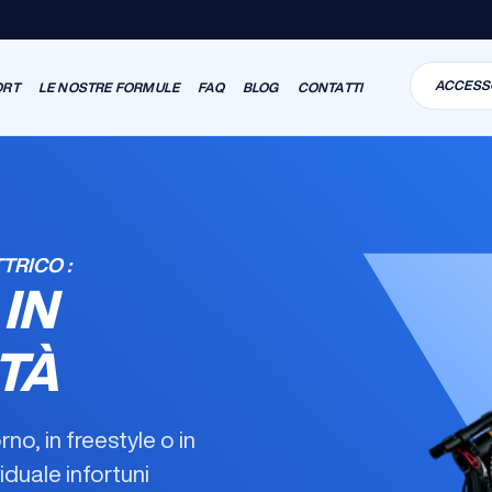
ACCESS
ORT
LE NOSTRE FORMULE
FAQ
BLOG
CONTATTI
TRICO :
 IN
TÀ
no, in freestyle o in
iduale infortuni