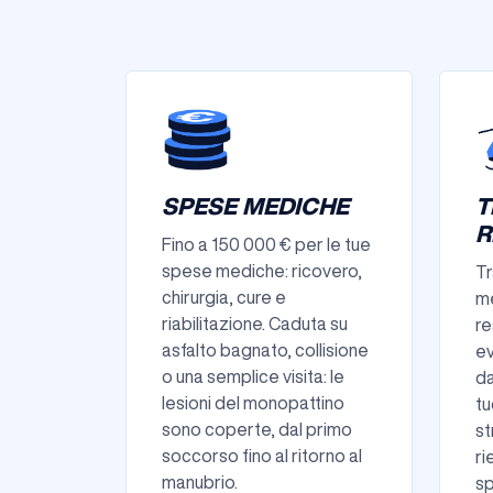
SPESE MEDICHE
T
R
Fino a 150 000 € per le tue
spese mediche: ricovero,
Tr
chirurgia, cure e
me
riabilitazione. Caduta su
re
asfalto bagnato, collisione
ev
o una semplice visita: le
da
lesioni del monopattino
tu
sono coperte, dal primo
st
soccorso fino al ritorno al
ri
manubrio.
sp