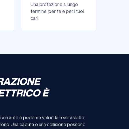
Una protezione a lungo
termine, per te e per i tuoi
cari.
RAZIONE
ETTRICO È
con auto e pedoni a velocità reali: asfalto
prono. Una caduta o una collisione possono