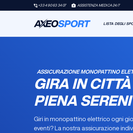
+33 4 90 63 34 07
ASSISTENZA MEDICA 24/7
LISTA DEGLI SP
ASSICURAZIONE MONOPATTINO ELET
GIRA IN CITTÀ
PIENA SERENI
Giri in monopattino elettrico ogni gior
eventi? La nostra
assicurazione indiv