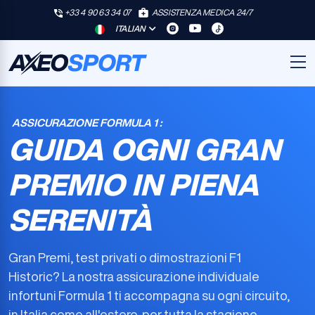
+33 4 90 63 34 07
ASSISTENZA MEDICA 24/7
ITALIAN
ASSICURAZIONE FORMULA 1 :
GUIDA OGNI GRAN
PREMIO IN PIENA
SERENITÀ
Gran Premi, test privati o dimostrazioni F1
Historic? La nostra
assicurazione individuale
infortuni Formula 1
ti accompagna su ogni circuito,
in Italia come all'estero, per tutta la stagione.