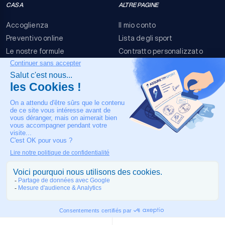
CASA
ALTRE PAGINE
Accoglienza
Il mio conto
Preventivo online
Lista degli sport
Le nostre formule
Contratto personalizzato
FAQ
Termini e condizioni
Contatti
Rischi dell'evento
Nota legale
IL NOSTRO CONTATTO
+33 4 90 63 34 07
Assistenza medica 24/7
COPYRIGHT © 2026 MADE IN TOULOUSE BY
JIXART
| ALL RIGHTS
RESERVED