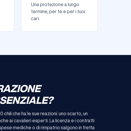
Una protezione a lungo
termine, per te e per i tuoi
cari.
RAZIONE
SSENZIALE?
 chili che ha le sue reazioni: uno scarto, un
he ai cavalieri esperti. La licenza e i contratti
 spese mediche o di rimpatrio salgono in fretta