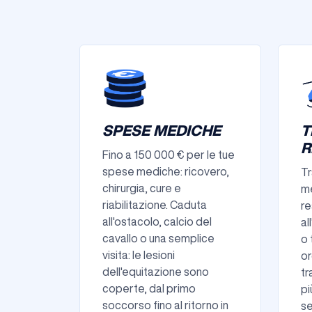
SPESE MEDICHE
T
R
Fino a 150 000 € per le tue
spese mediche: ricovero,
Tr
chirurgia, cure e
me
riabilitazione. Caduta
re
all'ostacolo, calcio del
al
cavallo o una semplice
o 
visita: le lesioni
or
dell'equitazione sono
tr
coperte, dal primo
pi
soccorso fino al ritorno in
se