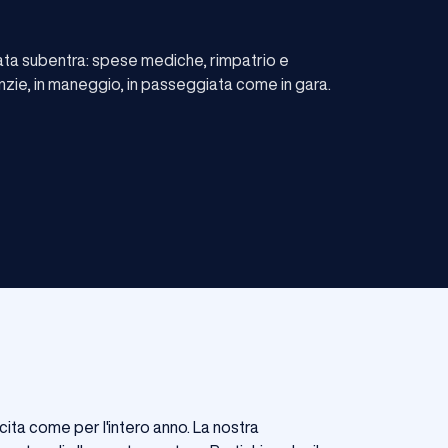
cata subentra: spese mediche, rimpatrio e
nzie, in maneggio, in passeggiata come in gara.
cita come per l'intero anno. La nostra