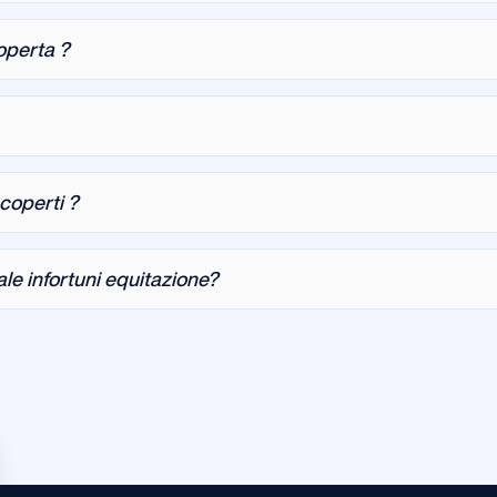
operta ?
coperti ?
le infortuni equitazione?