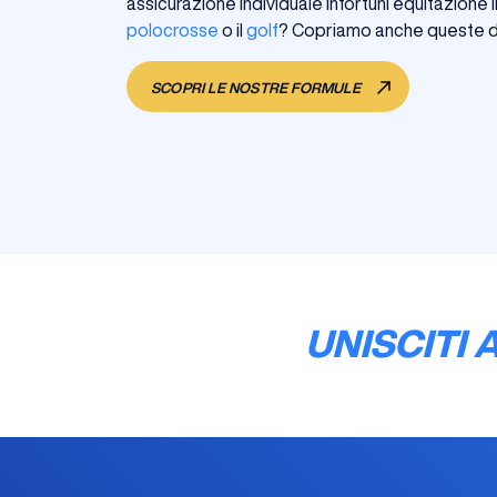
assicurazione individuale infortuni equitazione li
polocrosse
o il
golf
? Copriamo anche queste dis
SCOPRI LE NOSTRE FORMULE
UNISCITI 