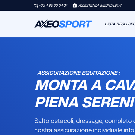
+33 4 90 63 34 07
ASSISTENZA MEDICA 24/7
LISTA DEGLI SP
ASSICURAZIONE EQUITAZIONE :
MONTA A CAV
PIENA SERENI
Salto ostacoli, dressage, completo
nostra
assicurazione individuale inf