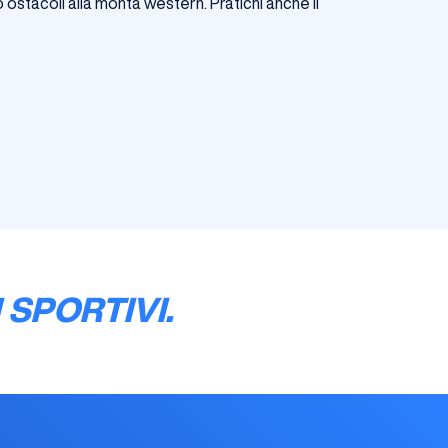
o ostacoli alla monta western. Pratichi anche il
 SPORTIVI.