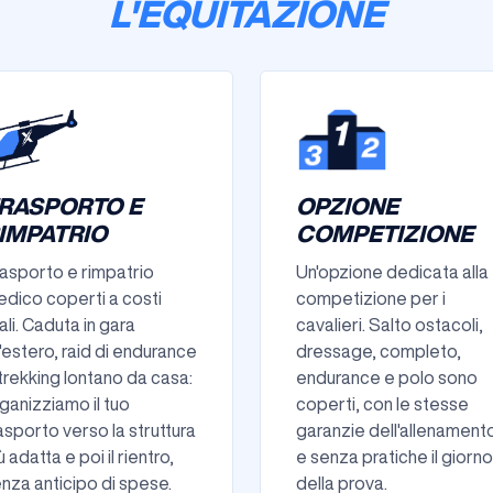
L'EQUITAZIONE
RASPORTO E
OPZIONE
IMPATRIO
COMPETIZIONE
asporto e rimpatrio
Un'opzione dedicata alla
dico coperti a costi
competizione per i
ali. Caduta in gara
cavalieri. Salto ostacoli,
l'estero, raid di endurance
dressage, completo,
trekking lontano da casa:
endurance e polo sono
ganizziamo il tuo
coperti, con le stesse
asporto verso la struttura
garanzie dell'allenament
ù adatta e poi il rientro,
e senza pratiche il giorno
nza anticipo di spese.
della prova.