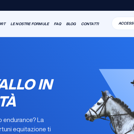
ACCESS
ORT
LE NOSTRE FORMULE
FAQ
BLOG
CONTATTI
ALLO IN
TÀ
 o endurance? La
ortuni equitazione
ti