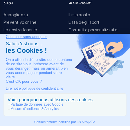
CASA
ALTRE PAGINE
Accoglienza
Il mio conto
Preventivo online
Lista degli sport
Le nostre formule
Contratto personalizzato
FAQ
Termini e condizioni
Contatti
Rischi dell'evento
Nota legale
IL NOSTRO CONTATTO
+33 4 90 63 34 07
Assistenza medica 24/7
COPYRIGHT © 2026 MADE IN TOULOUSE BY
JIXART
| ALL RIGHTS
RESERVED