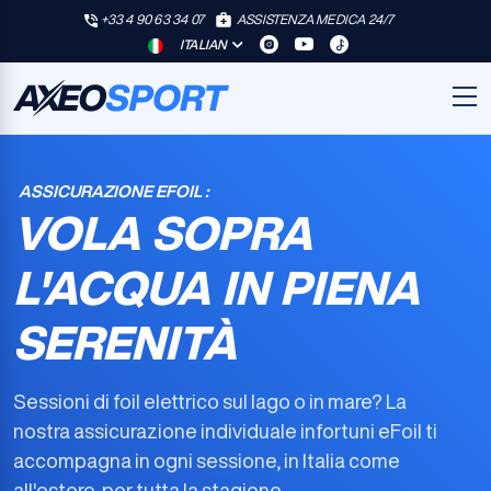
+33 4 90 63 34 07
ASSISTENZA MEDICA 24/7
ITALIAN
ASSICURAZIONE EFOIL :
VOLA SOPRA
L'ACQUA IN PIENA
SERENITÀ
Sessioni di foil elettrico sul lago o in mare? La
nostra
assicurazione individuale infortuni eFoil
ti
accompagna in ogni sessione, in Italia come
all'estero, per tutta la stagione.