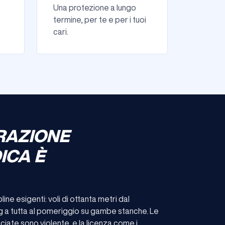
Una protezione a lungo
termine, per te e per i tuoi
cari.
RAZIONE
ICA È
e esigenti: voli di ottanta metri dal
ing a tutta al pomeriggio su gambe stanche. Le
ciate sono violente, e la licenza come i