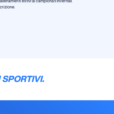
allenamenti estivi ai campionati invernali.
crizione.
 SPORTIVI.