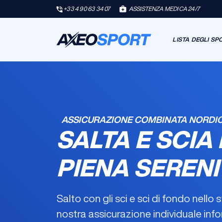
+33 4 90 63 34 07
ASSISTENZA MEDICA 24/7
LISTA DEGLI SP
ASSICURAZIONE COMBINATA NORDIC
SALTA E SCIA 
PIENA SERENI
Salto con gli sci e sci di fondo nello
nostra
assicurazione individuale inf