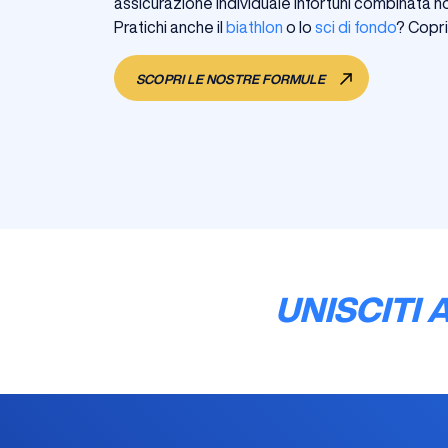
assicurazione individuale infortuni combinata nor
Pratichi anche il
biathlon
o lo
sci di fondo
? Copri
SCOPRI LE NOSTRE FORMULE
UNISCITI 