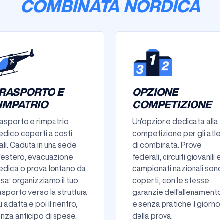
COMBINATA NORDICA
RASPORTO E
OPZIONE
IMPATRIO
COMPETIZIONE
asporto e rimpatrio
Un'opzione dedicata alla
dico coperti a costi
competizione per gli atle
ali. Caduta in una sede
di combinata. Prove
l'estero, evacuazione
federali, circuiti giovanili 
dica o prova lontano da
campionati nazionali son
sa: organizziamo il tuo
coperti, con le stesse
asporto verso la struttura
garanzie dell'allenament
ù adatta e poi il rientro,
e senza pratiche il giorno
nza anticipo di spese.
della prova.