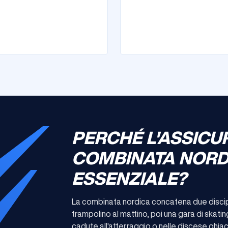
PERCHÉ L'ASSICU
COMBINATA NORD
ESSENZIALE?
La combinata nordica concatena due disciplin
trampolino al mattino, poi una gara di skat
cadute all'atterraggio o nelle discese ghiac