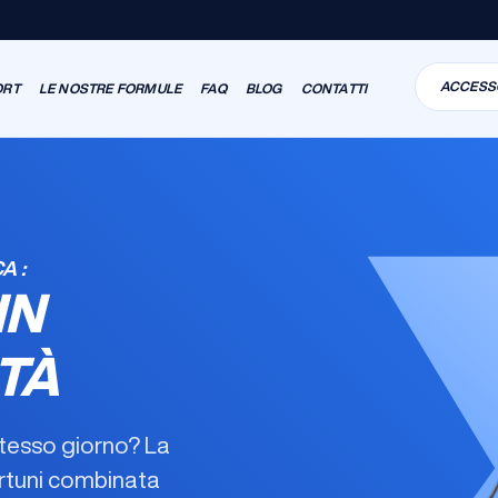
ACCESS
ORT
LE NOSTRE FORMULE
FAQ
BLOG
CONTATTI
A :
IN
TÀ
 stesso giorno? La
ortuni combinata