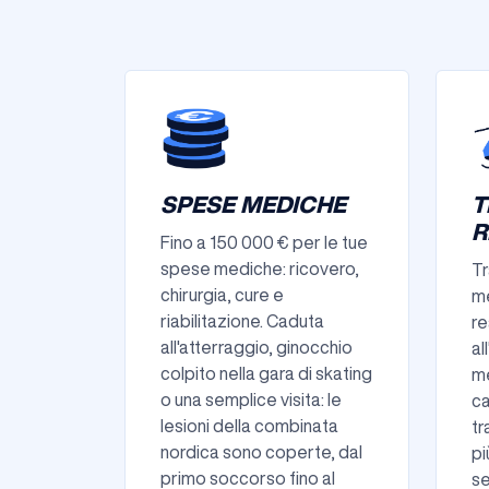
SPESE MEDICHE
T
R
Fino a 150 000 € per le tue
spese mediche: ricovero,
Tr
chirurgia, cure e
me
riabilitazione. Caduta
re
all'atterraggio, ginocchio
al
colpito nella gara di skating
me
o una semplice visita: le
ca
lesioni della combinata
tr
nordica sono coperte, dal
pi
primo soccorso fino al
se