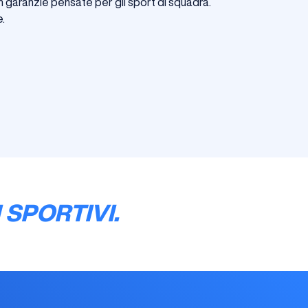
on garanzie pensate per gli sport di squadra.
.
 SPORTIVI.