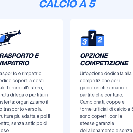
CALCIO A 5
RASPORTO E
OPZIONE
IMPATRIO
COMPETIZIONE
asporto e rimpatrio
Un'opzione dedicata alla
dico coperti a costi
competizione per i
ali. Torneo all'estero,
giocatori che amano le
rata di lega o partita in
partite che contano.
asferta: organizziamo il
Campionati, coppe e
o trasporto verso la
tornei ufficiali di calcio a 
ruttura più adatta e poi il
sono coperti, con le
entro, senza anticipo di
stesse garanzie
ese.
dell'allenamento e senza