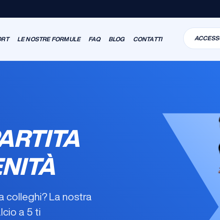
ACCESS
ORT
LE NOSTRE FORMULE
FAQ
BLOG
CONTATTI
ARTITA
ENITÀ
tra colleghi? La nostra
lcio a 5
ti