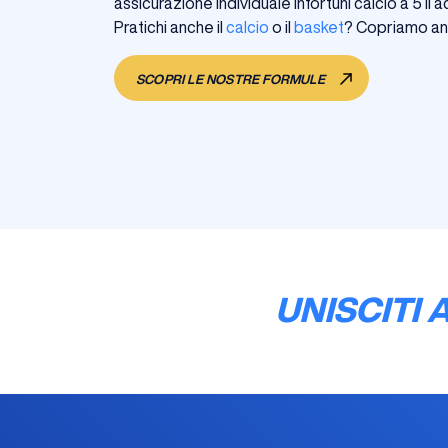
assicurazione individuale infortuni calcio a 5 l
Pratichi anche il
calcio
o il
basket
? Copriamo anc
SCOPRI LE NOSTRE FORMULE
UNISCITI 