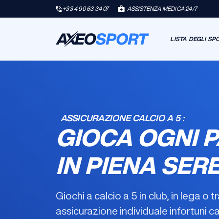
+33 4 90 63 34 07
ASSISTENZA MEDICA 24/7
LISTA DEGLI SP
ASSICURAZIONE CALCIO A 5 :
GIOCA OGNI P
IN PIENA SER
Giochi a calcio a 5 in club, in lega o 
assicurazione individuale infortuni ca