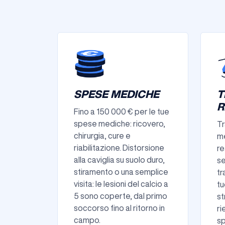
SPESE MEDICHE
T
R
Fino a 150 000 € per le tue
spese mediche: ricovero,
Tr
chirurgia, cure e
me
riabilitazione. Distorsione
re
alla caviglia su suolo duro,
se
stiramento o una semplice
tr
visita: le lesioni del calcio a
tu
5 sono coperte, dal primo
st
soccorso fino al ritorno in
ri
campo.
sp