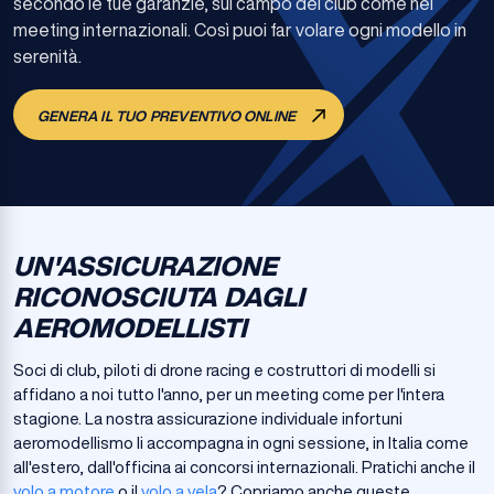
secondo le tue garanzie, sul campo del club come nei
meeting internazionali. Così puoi far volare ogni modello in
serenità.
GENERA IL TUO PREVENTIVO ONLINE
UN'ASSICURAZIONE
RICONOSCIUTA DAGLI
AEROMODELLISTI
Soci di club, piloti di drone racing e costruttori di modelli si
affidano a noi tutto l'anno, per un meeting come per l'intera
stagione. La nostra assicurazione individuale infortuni
aeromodellismo li accompagna in ogni sessione, in Italia come
all'estero, dall'officina ai concorsi internazionali. Pratichi anche il
volo a motore
o il
volo a vela
? Copriamo anche queste