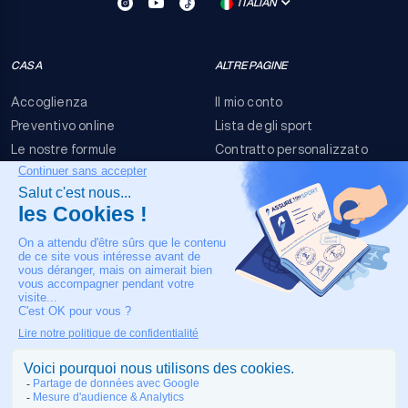
ITALIAN
CASA
ALTRE PAGINE
Accoglienza
Il mio conto
Preventivo online
Lista degli sport
Le nostre formule
Contratto personalizzato
FAQ
Termini e condizioni
Contatti
Rischi dell'evento
Nota legale
IL NOSTRO CONTATTO
+33 4 90 63 34 07
Assistenza medica 24/7