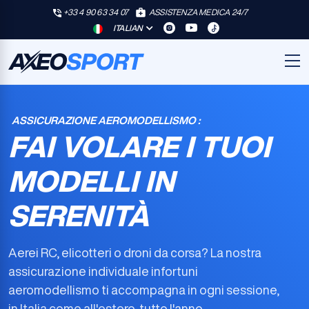
+33 4 90 63 34 07
ASSISTENZA MEDICA 24/7
ITALIAN
ASSICURAZIONE AEROMODELLISMO :
FAI VOLARE I TUOI
MODELLI IN
SERENITÀ
Aerei RC, elicotteri o droni da corsa? La nostra
assicurazione individuale infortuni
aeromodellismo
ti accompagna in ogni sessione,
in Italia come all'estero, tutto l'anno.