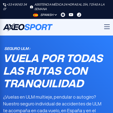
+33 4 90 63 34
ASISTENCIA MÉDICA 24 HORAS AL DÍA, 7 DÍAS A LA
07
SEMANA
SPANISH
SEGURO ULM :
VUELA POR TODAS
LAS RUTAS CON
TRANQUILIDAD
¿Vuelas en ULM multieje, pendular o autogiro?
Nuestro
seguro individual de accidentes de ULM
te acompaña en cada vuelo, en España y en el