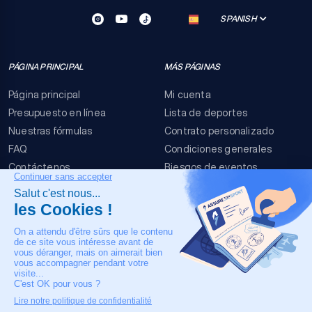
SPANISH
PÁGINA PRINCIPAL
MÁS PÁGINAS
Página principal
Mi cuenta
Presupuesto en línea
Lista de deportes
Nuestras fórmulas
Contrato personalizado
FAQ
Condiciones generales
Contáctenos
Riesgos de eventos
Menciones legales
NUESTRO CONTACTO
+33 4 90 63 34 07
Asistencia médica 24
horas al día, 7 días a la
semana