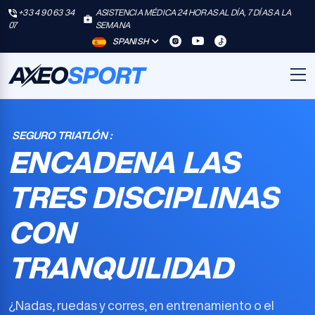
+33 4 90 63 34
ASISTENCIA MÉDICA 24 HORAS AL DÍA, 7 DÍAS A LA
07
SEMANA
SPANISH
SEGURO TRIATLÓN :
ENCADENA LAS
TRES DISCIPLINAS
CON
TRANQUILIDAD
¿Nadas, ruedas y corres, en entrenamiento o el