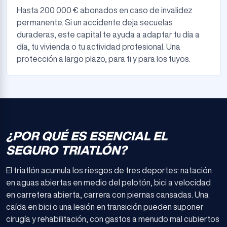
Hasta 200 000 € abonados en caso de invalidez
permanente. Si un accidente deja secuelas
duraderas, este capital te ayuda a adaptar tu día a
día, tu vivienda o tu actividad profesional. Una
protección a largo plazo, para ti y para los tuyos.
¿POR QUÉ ES ESENCIAL EL
SEGURO TRIATLÓN?
El triatlón acumula los riesgos de tres deportes: natación
en aguas abiertas en medio del pelotón, bici a velocidad
en carretera abierta, carrera con piernas cansadas. Una
caída en bici o una lesión en transición pueden suponer
cirugía y rehabilitación, con gastos a menudo mal cubiertos