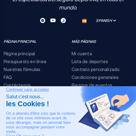
mundo.
SPANISH
PÁGINA PRINCIPAL
MÁS PÁGINAS
Página principal
Mi cuenta
Presupuesto en línea
Lista de deportes
Nuestras fórmulas
Contrato personalizado
FAQ
Condiciones generales
Contáctenos
Riesgos de eventos
Menciones legales
NUESTRO CONTACTO
+33 4 90 63 34 07
Asistencia médica 24