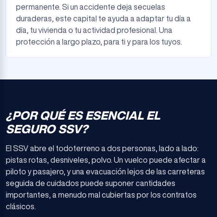
permanente. Si un accidente deja secuelas
duraderas, este capital te ayuda a adaptar tu día a
día, tu vivienda o tu actividad profesional. Una
protección a largo plazo, para ti y para los tuyos.
¿POR QUÉ ES ESENCIAL EL
SEGURO SSV?
El SSV abre el todoterreno a dos personas, lado a lado:
pistas rotas, desniveles, polvo. Un vuelco puede afectar a
piloto y pasajero, y una evacuación lejos de las carreteras
seguida de cuidados puede suponer cantidades
importantes, a menudo mal cubiertas por los contratos
clásicos.