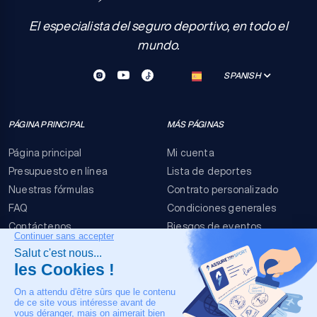
El especialista del seguro deportivo, en todo el
mundo.
SPANISH
PÁGINA PRINCIPAL
MÁS PÁGINAS
Página principal
Mi cuenta
Presupuesto en línea
Lista de deportes
Nuestras fórmulas
Contrato personalizado
FAQ
Condiciones generales
Contáctenos
Riesgos de eventos
Menciones legales
NUESTRO CONTACTO
+33 4 90 63 34 07