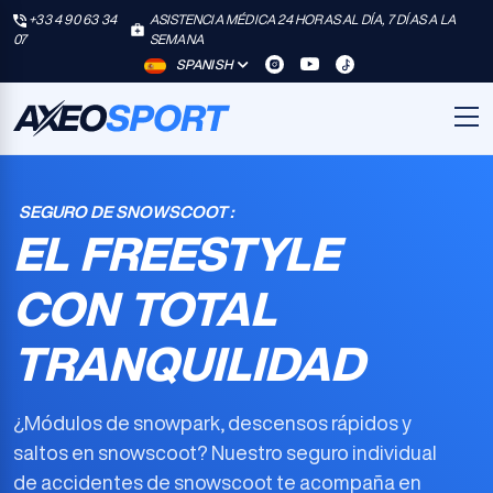
+33 4 90 63 34
ASISTENCIA MÉDICA 24 HORAS AL DÍA, 7 DÍAS A LA
07
SEMANA
SPANISH
SEGURO DE SNOWSCOOT :
EL FREESTYLE
CON TOTAL
TRANQUILIDAD
¿Módulos de snowpark, descensos rápidos y
saltos en snowscoot? Nuestro
seguro individual
de accidentes de snowscoot
te acompaña en