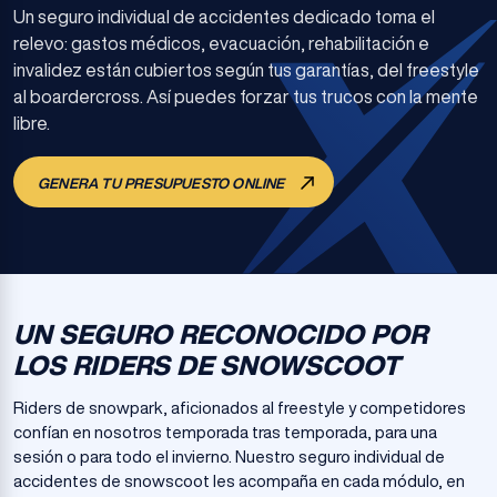
Un seguro individual de accidentes dedicado toma el
relevo: gastos médicos, evacuación, rehabilitación e
invalidez están cubiertos según tus garantías, del freestyle
al boardercross. Así puedes forzar tus trucos con la mente
libre.
GENERA TU PRESUPUESTO ONLINE
UN SEGURO RECONOCIDO POR
LOS RIDERS DE SNOWSCOOT
Riders de snowpark, aficionados al freestyle y competidores
confían en nosotros temporada tras temporada, para una
sesión o para todo el invierno. Nuestro seguro individual de
accidentes de snowscoot les acompaña en cada módulo, en