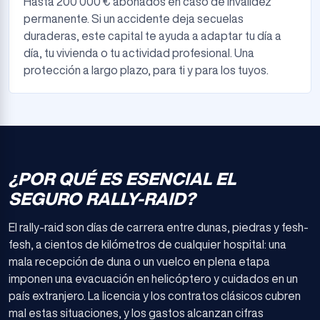
Hasta 200 000 € abonados en caso de invalidez
permanente. Si un accidente deja secuelas
duraderas, este capital te ayuda a adaptar tu día a
día, tu vivienda o tu actividad profesional. Una
protección a largo plazo, para ti y para los tuyos.
¿POR QUÉ ES ESENCIAL EL
SEGURO RALLY-RAID?
El rally-raid son días de carrera entre dunas, piedras y fesh-
fesh, a cientos de kilómetros de cualquier hospital: una
mala recepción de duna o un vuelco en plena etapa
imponen una evacuación en helicóptero y cuidados en un
país extranjero. La licencia y los contratos clásicos cubren
mal estas situaciones, y los gastos alcanzan cifras