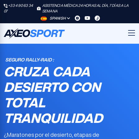
+33 4 90 63 34
ASISTENCIA MÉDICA 24 HORAS AL DÍA, 7 DÍAS A LA
07
SEMANA
SPANISH
SEGURO RALLY-RAID :
CRUZA CADA
DESIERTO CON
TOTAL
TRANQUILIDAD
¿Maratones por el desierto, etapas de