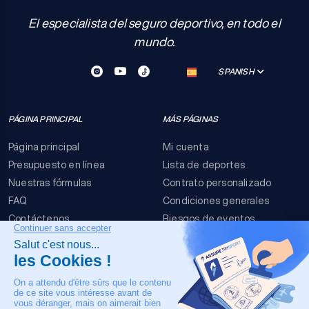
El especialista del seguro deportivo, en todo el
mundo.
SPANISH
PÁGINA PRINCIPAL
MÁS PÁGINAS
Página principal
Mi cuenta
Presupuesto en línea
Lista de deportes
Nuestras fórmulas
Contrato personalizado
FAQ
Condiciones generales
Contáctenos
Riesgos de eventos
Menciones legales
NUESTRO CONTACTO
+33 4 90 63 34 07