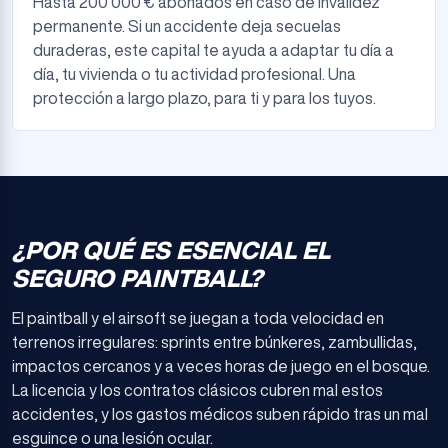
Hasta 200 000 € abonados en caso de invalidez
permanente. Si un accidente deja secuelas
duraderas, este capital te ayuda a adaptar tu día a
día, tu vivienda o tu actividad profesional. Una
protección a largo plazo, para ti y para los tuyos.
¿POR QUÉ ES ESENCIAL EL
SEGURO PAINTBALL?
El paintball y el airsoft se juegan a toda velocidad en
terrenos irregulares: sprints entre búnkeres, zambullidas,
impactos cercanos y a veces horas de juego en el bosque.
La licencia y los contratos clásicos cubren mal estos
accidentes, y los gastos médicos suben rápido tras un mal
esguince o una lesión ocular.