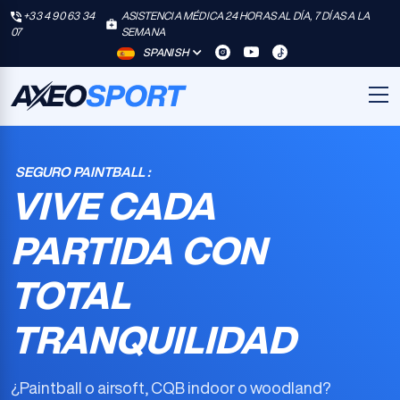
+33 4 90 63 34
ASISTENCIA MÉDICA 24 HORAS AL DÍA, 7 DÍAS A LA
07
SEMANA
SPANISH
SEGURO PAINTBALL :
VIVE CADA
PARTIDA CON
TOTAL
TRANQUILIDAD
¿Paintball o airsoft, CQB indoor o woodland?