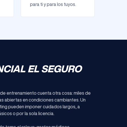
para ti y para los tuyos.
NCIAL EL SEGURO
 de entrenamiento cuenta otra cosa: miles de
uas abiertas en condiciones cambiantes. Un
ting pueden imponer cuidados largos, a
icos o por la sola licencia.
do toma el relevo: gastos médicos,