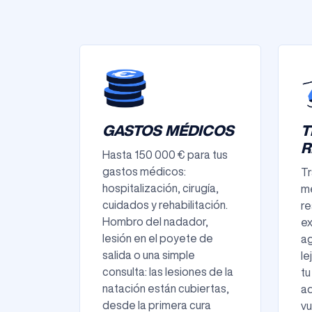
GASTOS MÉDICOS
T
R
Hasta 150 000 € para tus
gastos médicos:
Tr
hospitalización, cirugía,
mé
cuidados y rehabilitación.
re
Hombro del nadador,
ex
lesión en el poyete de
ag
salida o una simple
le
consulta: las lesiones de la
tu
natación están cubiertas,
a
desde la primera cura
vu