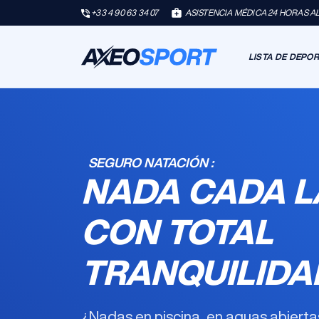
+33 4 90 63 34 07
ASISTENCIA MÉDICA 24 HORAS AL 
LISTA DE DEPO
SEGURO NATACIÓN :
NADA CADA 
CON TOTAL
TRANQUILIDA
¿Nadas en piscina, en aguas abiert