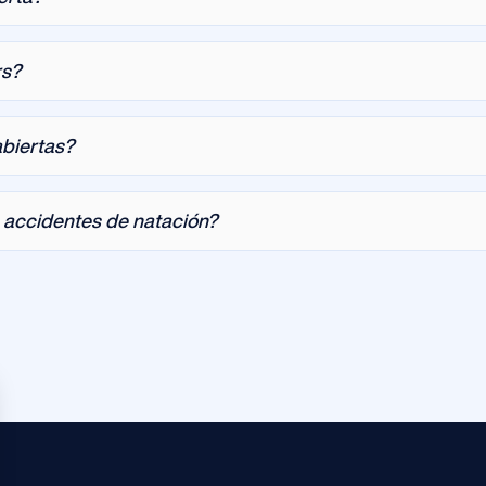
rs?
abiertas?
 accidentes de natación?