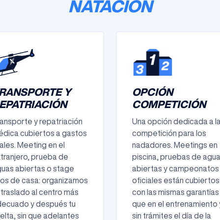
NATACIÓN
RANSPORTE Y
OPCIÓN
EPATRIACIÓN
COMPETICIÓN
ansporte y repatriación
Una opción dedicada a l
dica cubiertos a gastos
competición para los
ales. Meeting en el
nadadores. Meetings en
tranjero, prueba de
piscina, pruebas de agu
uas abiertas o stage
abiertas y campeonatos
jos de casa: organizamos
oficiales están cubiertos
 traslado al centro más
con las mismas garantías
decuado y después tu
que en el entrenamiento 
elta, sin que adelantes
sin trámites el día de la