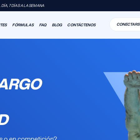
DÍA, 7 DÍAS A LA SEMANA
CONECTARS
RTES
FÓRMULAS
FAQ
BLOG
CONTÁCTENOS
LARGO
D
as o en competición?