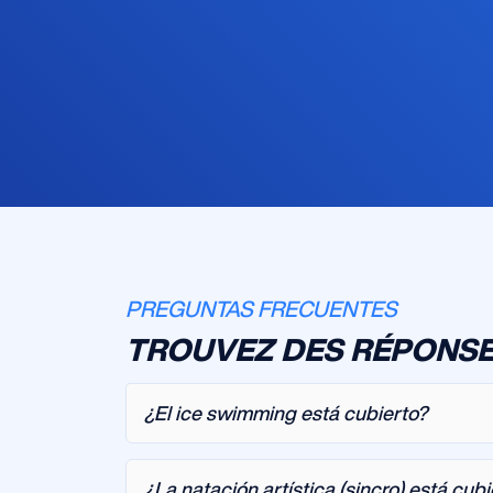
PREGUNTAS FRECUENTES
TROUVEZ DES RÉPONSE
¿El ice swimming está cubierto?
¿La natación artística (sincro) está cub