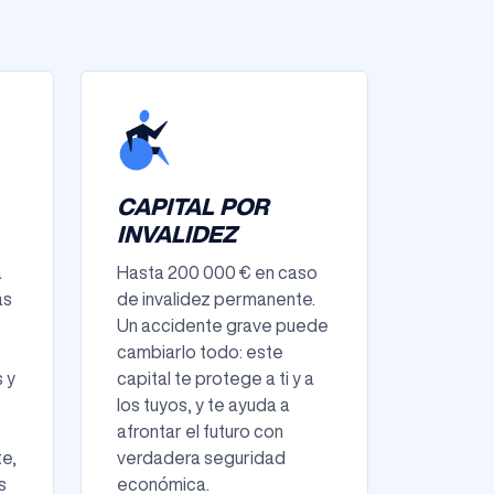
CAPITAL POR
INVALIDEZ
a
Hasta 200 000 € en caso
as
de invalidez permanente.
Un accidente grave puede
cambiarlo todo: este
 y
capital te protege a ti y a
los tuyos, y te ayuda a
afrontar el futuro con
e,
verdadera seguridad
s
económica.