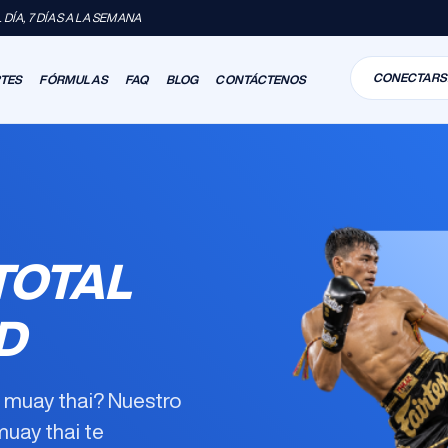
DÍA, 7 DÍAS A LA SEMANA
CONECTARS
RTES
FÓRMULAS
FAQ
BLOG
CONTÁCTENOS
TOTAL
D
n muay thai? Nuestro
muay thai
te