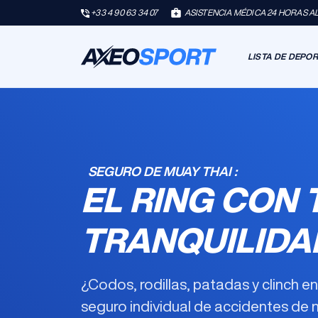
+33 4 90 63 34 07
ASISTENCIA MÉDICA 24 HORAS AL 
LISTA DE DEPO
SEGURO DE MUAY THAI :
EL RING CON 
TRANQUILIDA
¿Codos, rodillas, patadas y clinch e
seguro individual de accidentes de 