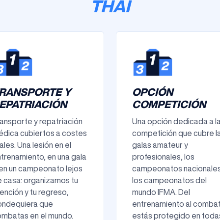
THAI
RANSPORTE Y
OPCIÓN
EPATRIACIÓN
COMPETICIÓN
ansporte y repatriación
Una opción dedicada a l
dica cubiertos a costes
competición que cubre l
ales. Una lesión en el
galas amateur y
trenamiento, en una gala
profesionales, los
en un campeonato lejos
campeonatos nacionales
 casa: organizamos tu
los campeonatos del
ención y tu regreso,
mundo IFMA. Del
ondequiera que
entrenamiento al combat
mbatas en el mundo.
estás protegido en toda