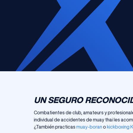
UN SEGURO RECONOCID
Combatientes de club, amateurs y profesional
individual de accidentes de muay thai les acom
¿También practicas
muay-boran
o
kickboxing K