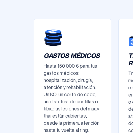
GASTOS MÉDICOS
T
R
Hasta 150 000 € para tus
gastos médicos:
Tr
hospitalización, cirugía,
mé
atención y rehabilitación.
re
Un KO, un corte de codo,
en
una fractura de costillas o
o 
tibia: las lesiones del muay
de
thai están cubiertas,
at
desde la primera atención
d
hasta tu vuelta al ring.
co