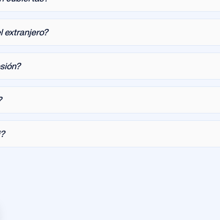
l extranjero?
esión?
?
i?