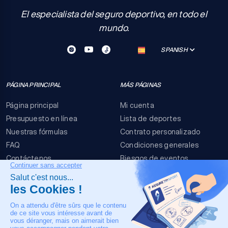
El especialista del seguro deportivo, en todo el
mundo.
SPANISH
PÁGINA PRINCIPAL
MÁS PÁGINAS
Página principal
Mi cuenta
Presupuesto en línea
Lista de deportes
Nuestras fórmulas
Contrato personalizado
FAQ
Condiciones generales
Contáctenos
Riesgos de eventos
Menciones legales
NUESTRO CONTACTO
+33 4 90 63 34 07