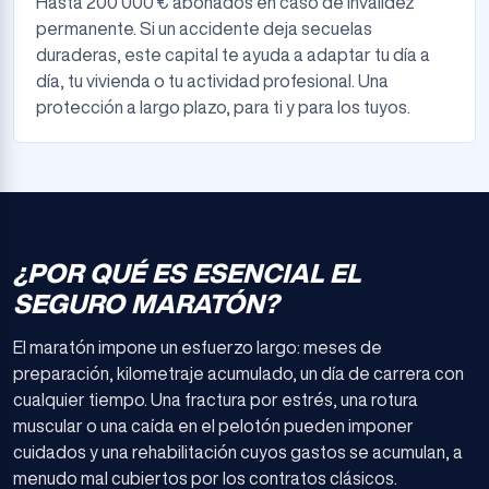
Hasta 200 000 € abonados en caso de invalidez
permanente. Si un accidente deja secuelas
duraderas, este capital te ayuda a adaptar tu día a
día, tu vivienda o tu actividad profesional. Una
protección a largo plazo, para ti y para los tuyos.
¿POR QUÉ ES ESENCIAL EL
SEGURO MARATÓN?
El maratón impone un esfuerzo largo: meses de
preparación, kilometraje acumulado, un día de carrera con
cualquier tiempo. Una fractura por estrés, una rotura
muscular o una caída en el pelotón pueden imponer
cuidados y una rehabilitación cuyos gastos se acumulan, a
menudo mal cubiertos por los contratos clásicos.