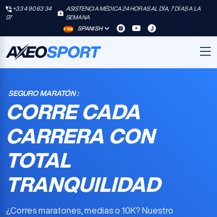
+33 4 90 63 34
ASISTENCIA MÉDICA 24 HORAS AL DÍA, 7 DÍAS A LA
07
SEMANA
SPANISH
SEGURO MARATÓN :
CORRE CADA
CARRERA CON
TOTAL
TRANQUILIDAD
¿Corres maratones, medias o 10K? Nuestro