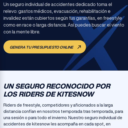
Un seguro individual de accidentes dedicado toma el
relevo: gastos médicos, evacuación, rehabilitación e
invalidez están cubiertos según tus garantías, en freestyle
como en race o larga distancia. Así puedes buscar el viento
con la mente libre.
GENERA TU PRESUPUESTO ONLINE
UN SEGURO RECONOCIDO POR
LOS RIDERS DE KITESNOW
Riders de freestyle, competidores y aficionados a la larga
distancia confían en nosotros temporada tras temporada, para
una sesión o para todo el invierno. Nuestro seguro individual de
accidentes de kitesnow les acompaña en cada spot, en