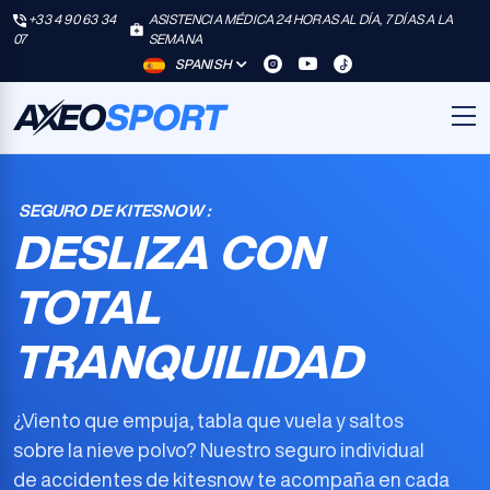
+33 4 90 63 34
ASISTENCIA MÉDICA 24 HORAS AL DÍA, 7 DÍAS A LA
07
SEMANA
SPANISH
SEGURO DE KITESNOW :
DESLIZA CON
TOTAL
TRANQUILIDAD
¿Viento que empuja, tabla que vuela y saltos
sobre la nieve polvo? Nuestro
seguro individual
de accidentes de kitesnow
te acompaña en cada