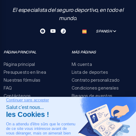
El especialista del seguro deportivo, en todo el
mundo.
SPANISH
PÁGINA PRINCIPAL
MÁS PÁGINAS
Página principal
Mi cuenta
Presupuesto en línea
Lista de deportes
Nuestras fórmulas
Contrato personalizado
FAQ
Condiciones generales
Contáctenos
Riesgos de eventos
Menciones legales
NUESTRO CONTACTO
+33 4 90 63 34 07