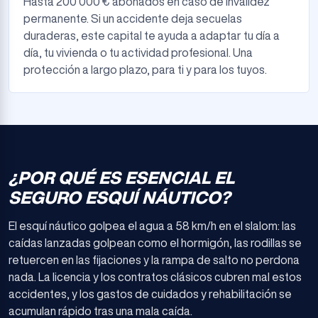
Hasta 200 000 € abonados en caso de invalidez
permanente. Si un accidente deja secuelas
duraderas, este capital te ayuda a adaptar tu día a
día, tu vivienda o tu actividad profesional. Una
protección a largo plazo, para ti y para los tuyos.
¿POR QUÉ ES ESENCIAL EL
SEGURO ESQUÍ NÁUTICO?
El esquí náutico golpea el agua a 58 km/h en el slalom: las
caídas lanzadas golpean como el hormigón, las rodillas se
retuercen en las fijaciones y la rampa de salto no perdona
nada. La licencia y los contratos clásicos cubren mal estos
accidentes, y los gastos de cuidados y rehabilitación se
acumulan rápido tras una mala caída.