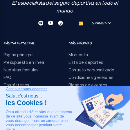
El especialista del seguro deportivo, en todo el
mundo.
SPANISH
PÁGINA PRINCIPAL
MÁS PÁGINAS
Página principal
Mi cuenta
Presupuesto en línea
Lista de deportes
Nuestras fórmulas
Contrato personalizado
FAQ
Condiciones generales
Contáctenos
Riesgos de eventos
Menciones legales
NUESTRO CONTACTO
+33 4 90 63 34 07