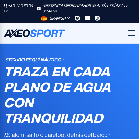
+33 4 90 63 34
ASISTENCIA MÉDICA 24 HORAS AL DÍA, 7 DÍAS A LA
07
SEMANA
SPANISH
SEGURO ESQUÍ NÁUTICO :
TRAZA EN CADA
PLANO DE AGUA
CON
TRANQUILIDAD
¿Slalom, salto o barefoot detrás del barco?