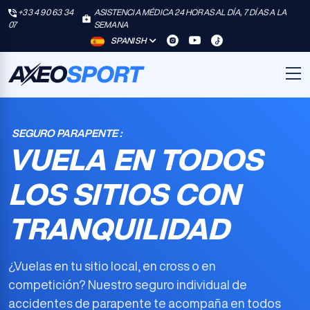
+33 4 90 63 34
ASISTENCIA MÉDICA 24 HORAS AL DÍA, 7 DÍAS A LA
07
SEMANA
SPANISH
SEGURO PARAPENTE :
VUELA EN TODOS
LOS SITIOS CON
TRANQUILIDAD
¿Vuelas en tu sitio local, en cross o en
competición? Nuestro
seguro individual de
accidentes de parapente
te acompaña en todos