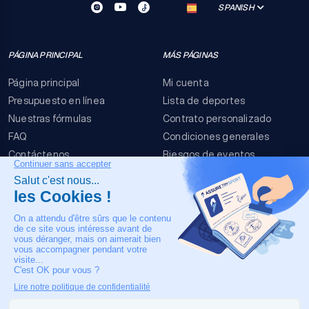
SPANISH
PÁGINA PRINCIPAL
MÁS PÁGINAS
Página principal
Mi cuenta
Presupuesto en línea
Lista de deportes
Nuestras fórmulas
Contrato personalizado
FAQ
Condiciones generales
Contáctenos
Riesgos de eventos
Menciones legales
NUESTRO CONTACTO
+33 4 90 63 34 07
Asistencia médica 24
horas al día, 7 días a la
semana